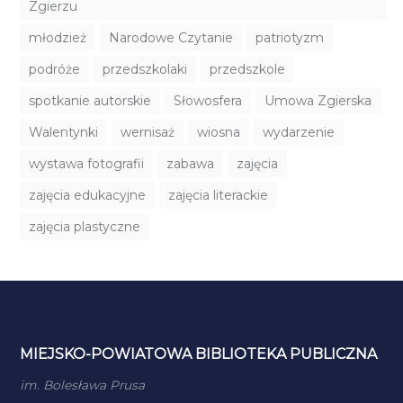
Zgierzu
młodzież
Narodowe Czytanie
patriotyzm
podróże
przedszkolaki
przedszkole
spotkanie autorskie
Słowosfera
Umowa Zgierska
Walentynki
wernisaż
wiosna
wydarzenie
wystawa fotografii
zabawa
zajęcia
zajęcia edukacyjne
zajęcia literackie
zajęcia plastyczne
MIEJSKO-POWIATOWA BIBLIOTEKA PUBLICZNA
im. Bolesława Prusa