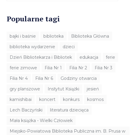
Popularne tagi
bajki i baśnie
biblioteka
Biblioteka Główna
biblioteka wydarzenie
dzieci
Dzień Bibliotekarza i Bibliotek
edukacja
ferie
ferie zimowe
Filia Nr 1
Filia Nr 2
Filia Nr 3
Filia Nr 4
Filia Nr 6
Godziny otwarcia
gry planszowe
Instytut Książki
jesień
kamishibai
koncert
konkurs
kosmos
Lech Baczyński
literatura dziecięca
Mała książka - Wielki Człowiek
Miejsko-Powiatowa Biblioteka Publiczna im. B. Prusa w