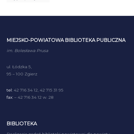
MIEJSKO-POWIATOWA BIBLIOTEKA PUBLICZNA
im. Bolesława Prusa
ul. Łódzka 5,
95 – 100 Zgierz
tel:
42 716 34 12, 42 715 31 95
fax:
– 42 716 34 12 w. 28
BIBLIOTEKA