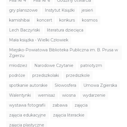
Filia Nr 4
Filia Nr 6
Godziny otwarcia
gry planszowe
Instytut Książki
jesień
kamishibai
koncert
konkurs
kosmos
Lech Baczyński
literatura dziecięca
Mała książka - Wielki Człowiek
Miejsko-Powiatowa Biblioteka Publiczna im. B. Prusa w
Zgierzu
młodzież
Narodowe Czytanie
patriotyzm
podróże
przedszkolaki
przedszkole
spotkanie autorskie
Słowosfera
Umowa Zgierska
Walentynki
wernisaż
wiosna
wydarzenie
wystawa fotografii
zabawa
zajęcia
zajęcia edukacyjne
zajęcia literackie
zajęcia plastyczne