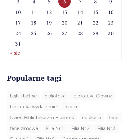
3
4
5
6
7
8
9
10
11
12
13
14
15
16
17
18
19
20
21
22
23
24
25
26
27
28
29
30
31
« sie
Popularne tagi
bajki i baśnie
biblioteka
Biblioteka Główna
biblioteka wydarzenie
dzieci
Dzień Bibliotekarza i Bibliotek
edukacja
ferie
ferie zimowe
Filia Nr 1
Filia Nr 2
Filia Nr 3