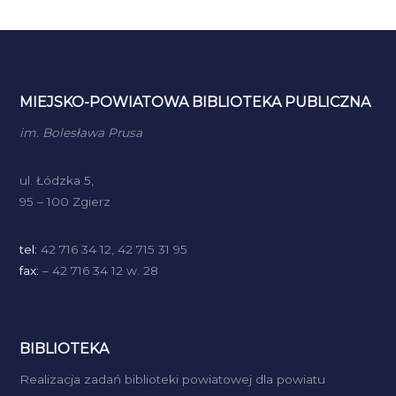
MIEJSKO-POWIATOWA BIBLIOTEKA PUBLICZNA
im. Bolesława Prusa
ul. Łódzka 5,
95 – 100 Zgierz
tel:
42 716 34 12, 42 715 31 95
fax:
– 42 716 34 12 w. 28
BIBLIOTEKA
Realizacja zadań biblioteki powiatowej dla powiatu