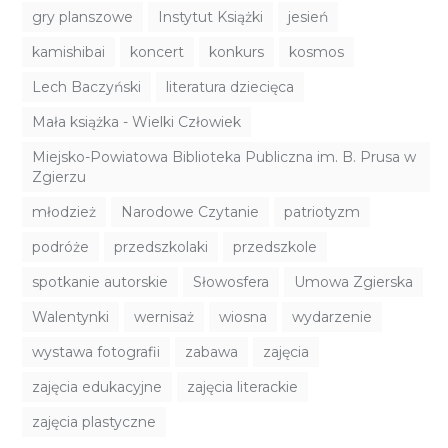
gry planszowe
Instytut Książki
jesień
kamishibai
koncert
konkurs
kosmos
Lech Baczyński
literatura dziecięca
Mała książka - Wielki Człowiek
Miejsko-Powiatowa Biblioteka Publiczna im. B. Prusa w
Zgierzu
młodzież
Narodowe Czytanie
patriotyzm
podróże
przedszkolaki
przedszkole
spotkanie autorskie
Słowosfera
Umowa Zgierska
Walentynki
wernisaż
wiosna
wydarzenie
wystawa fotografii
zabawa
zajęcia
zajęcia edukacyjne
zajęcia literackie
zajęcia plastyczne