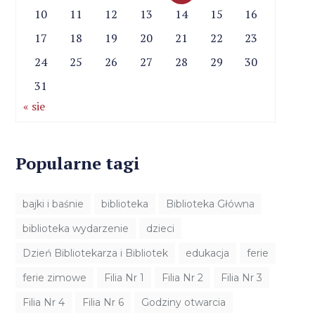
10
11
12
13
14
15
16
17
18
19
20
21
22
23
24
25
26
27
28
29
30
31
« sie
Popularne tagi
bajki i baśnie
biblioteka
Biblioteka Główna
biblioteka wydarzenie
dzieci
Dzień Bibliotekarza i Bibliotek
edukacja
ferie
ferie zimowe
Filia Nr 1
Filia Nr 2
Filia Nr 3
Filia Nr 4
Filia Nr 6
Godziny otwarcia