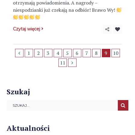
otrzymają powiadomienia. A nagrody –
niespodzianki już czekają na odbiór! Brawo Wy!
Czytaj więcej
1
2
3
4
5
6
7
8
9
10
11
Szukaj
Aktualności