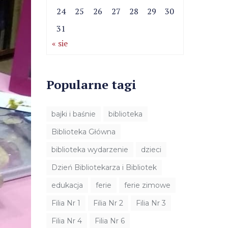
24
25
26
27
28
29
30
31
« sie
Popularne tagi
bajki i baśnie
biblioteka
Biblioteka Główna
biblioteka wydarzenie
dzieci
Dzień Bibliotekarza i Bibliotek
edukacja
ferie
ferie zimowe
Filia Nr 1
Filia Nr 2
Filia Nr 3
Filia Nr 4
Filia Nr 6