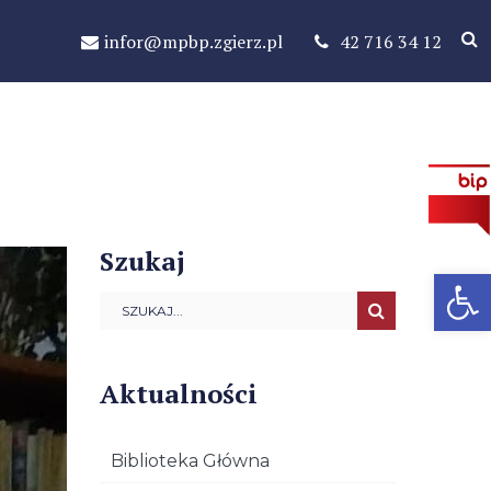
infor@mpbp.zgierz.pl
42 716 34 12
Szukaj
Open 
Aktualności
Biblioteka Główna