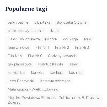
Popularne tagi
bajki i baśnie
biblioteka
Biblioteka Główna
biblioteka wydarzenie
dzieci
Dzień Bibliotekarza i Bibliotek
edukacja
ferie
ferie zimowe
Filia Nr 1
Filia Nr 2
Filia Nr 3
Filia Nr 4
Filia Nr 6
Godziny otwarcia
gry planszowe
Instytut Książki
jesień
kamishibai
koncert
konkurs
kosmos
Lech Baczyński
literatura dziecięca
Mała książka - Wielki Człowiek
Miejsko-Powiatowa Biblioteka Publiczna im. B. Prusa w
Zgierzu