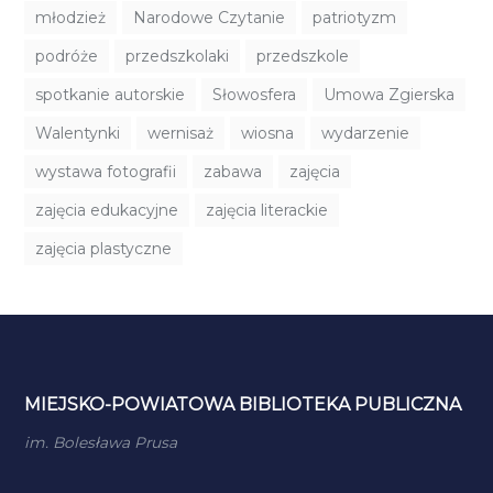
młodzież
Narodowe Czytanie
patriotyzm
podróże
przedszkolaki
przedszkole
spotkanie autorskie
Słowosfera
Umowa Zgierska
Walentynki
wernisaż
wiosna
wydarzenie
wystawa fotografii
zabawa
zajęcia
zajęcia edukacyjne
zajęcia literackie
zajęcia plastyczne
MIEJSKO-POWIATOWA BIBLIOTEKA PUBLICZNA
im. Bolesława Prusa