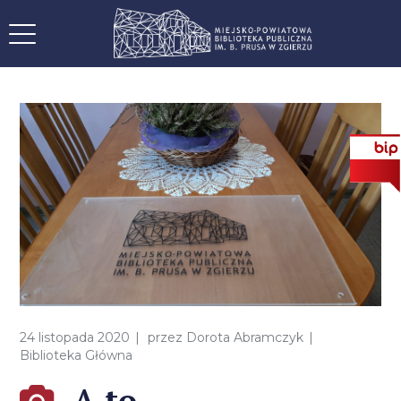
24 listopada 2020
przez
Dorota Abramczyk
Biblioteka Główna
A to