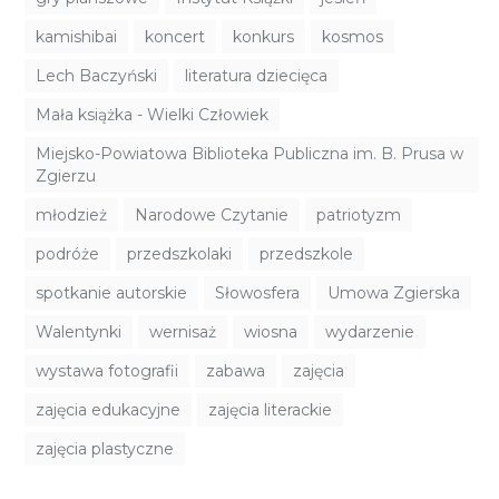
kamishibai
koncert
konkurs
kosmos
Lech Baczyński
literatura dziecięca
Mała książka - Wielki Człowiek
Miejsko-Powiatowa Biblioteka Publiczna im. B. Prusa w
Zgierzu
młodzież
Narodowe Czytanie
patriotyzm
podróże
przedszkolaki
przedszkole
spotkanie autorskie
Słowosfera
Umowa Zgierska
Walentynki
wernisaż
wiosna
wydarzenie
wystawa fotografii
zabawa
zajęcia
zajęcia edukacyjne
zajęcia literackie
zajęcia plastyczne