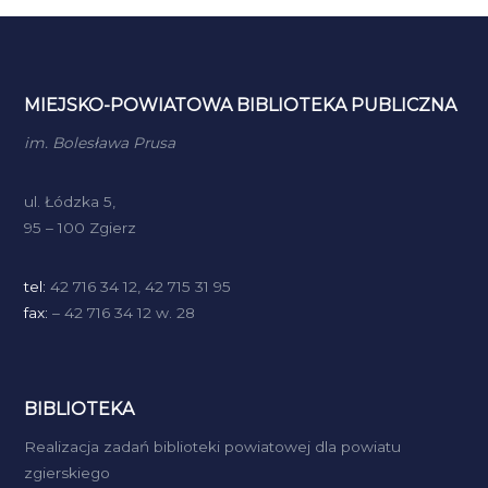
MIEJSKO-POWIATOWA BIBLIOTEKA PUBLICZNA
im. Bolesława Prusa
ul. Łódzka 5,
95 – 100 Zgierz
tel:
42 716 34 12, 42 715 31 95
fax:
– 42 716 34 12 w. 28
BIBLIOTEKA
Realizacja zadań biblioteki powiatowej dla powiatu
zgierskiego