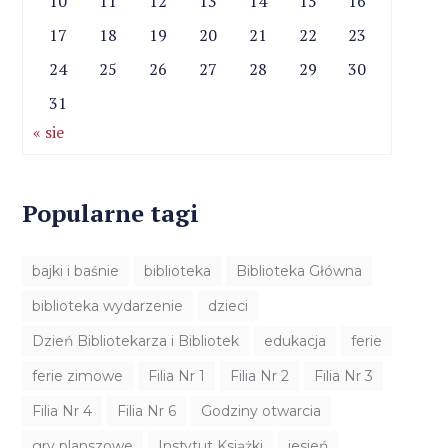
10
11
12
13
14
15
16
17
18
19
20
21
22
23
24
25
26
27
28
29
30
31
« sie
Popularne tagi
bajki i baśnie
biblioteka
Biblioteka Główna
biblioteka wydarzenie
dzieci
Dzień Bibliotekarza i Bibliotek
edukacja
ferie
ferie zimowe
Filia Nr 1
Filia Nr 2
Filia Nr 3
Filia Nr 4
Filia Nr 6
Godziny otwarcia
gry planszowe
Instytut Książki
jesień