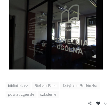
bibliotekarz
Bielsko-Biała
Książnica Beskidzka
powiat zgierski
szkolenie
0