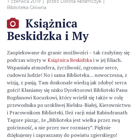
7 czerwca 2019
przez
Dorota Abramczyk
Biblioteka Główna
Książnica
Beskidzka i My
Zaopiekowane do granic możliwości – tak czułyśmy się
podczas wizyty w
Książnica Beskidzka
i w jej filiach.
Wspaniała atmosfera, życzliwość, ogromne serce,
cudowni ludzie! No i sama Biblioteka… nowoczesna, z
wizją, z pasją. Tam doskonale wiedzą jak zdobyć serca
gości! Kłaniamy się nisko Dyrektorowi Biblioteki Panu
Bogdanowi Kocurkowi, który wcielił się także w rolę
przewodnika po urokliwej Bielsku-Białej, Kierownictwu
i Pracownikom Biblioteki. Ileż racji miał Rabindranath
Tagore pisząc, że „Biblioteka jest wielka przez swą
gościnność, a nie przez swe rozmiary”. Pięknie
dziękujemy i zapraszamy do powiatu zgierskiego!