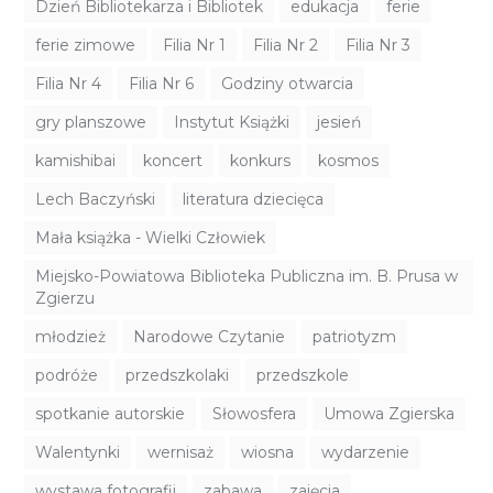
Dzień Bibliotekarza i Bibliotek
edukacja
ferie
ferie zimowe
Filia Nr 1
Filia Nr 2
Filia Nr 3
Filia Nr 4
Filia Nr 6
Godziny otwarcia
gry planszowe
Instytut Książki
jesień
kamishibai
koncert
konkurs
kosmos
Lech Baczyński
literatura dziecięca
Mała książka - Wielki Człowiek
Miejsko-Powiatowa Biblioteka Publiczna im. B. Prusa w
Zgierzu
młodzież
Narodowe Czytanie
patriotyzm
podróże
przedszkolaki
przedszkole
spotkanie autorskie
Słowosfera
Umowa Zgierska
Walentynki
wernisaż
wiosna
wydarzenie
wystawa fotografii
zabawa
zajęcia