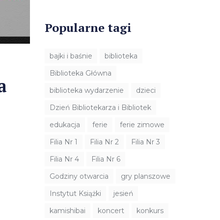
Popularne tagi
bajki i baśnie
biblioteka
Biblioteka Główna
a
biblioteka wydarzenie
dzieci
Dzień Bibliotekarza i Bibliotek
edukacja
ferie
ferie zimowe
Filia Nr 1
Filia Nr 2
Filia Nr 3
Filia Nr 4
Filia Nr 6
Godziny otwarcia
gry planszowe
Instytut Książki
jesień
kamishibai
koncert
konkurs