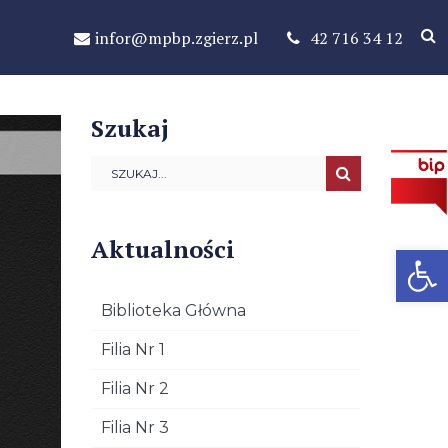
infor@mpbp.zgierz.pl
42 716 34 12
Szukaj
Aktualności
Open 
Biblioteka Główna
Filia Nr 1
Filia Nr 2
Filia Nr 3