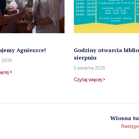
ujemy Agnieszce!
Godziny otwarcia bibli
sierpniu
a 2019
5 sierpnia 2025
ięcej
Czytaj więcej
Wiosna tuż
Następn