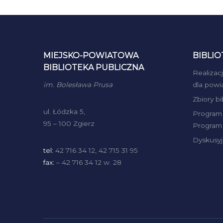
MIEJSKO-POWIATOWA
BIBLIO
BIBLIOTEKA PUBLICZNA
Realizac
im. Bolesława Prusa
dla powi
Zbiory b
ul. Łódzka 5,
Program 
95 – 100 Zgierz
Program 
Dyskusyj
tel:
42 716 34 12, 42 715 31 95
fax:
– 42 716 34 12 w. 28