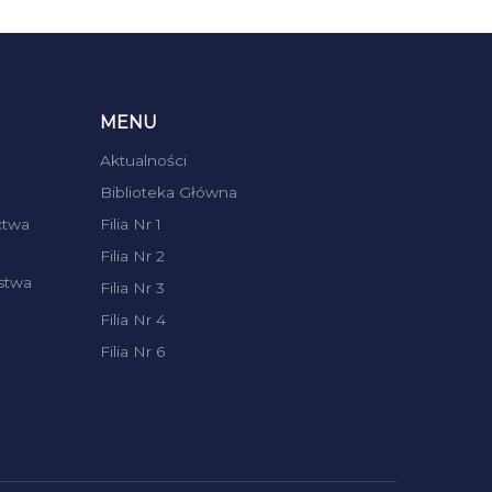
MENU
Aktualności
Biblioteka Główna
ctwa
Filia Nr 1
Filia Nr 2
stwa
Filia Nr 3
Filia Nr 4
Filia Nr 6