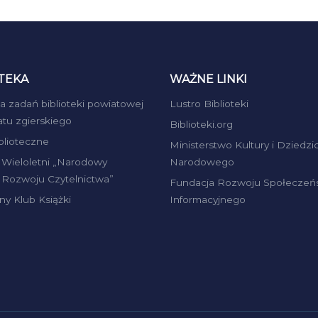
TEKA
WAŻNE LINKI
ja zadań biblioteki powiatowej
Lustro Biblioteki
atu zgierskiego
Biblioteki.org
iblioteczne
Ministerstwo Kultury i Dziedzi
Wieloletni „Narodowy
Narodowego
Rozwoju Czytelnictwa”
Fundacja Rozwoju Społeczeń
ny Klub Książki
Informacyjnego