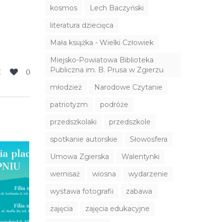
kosmos
Lech Baczyński
literatura dziecięca
Mała książka - Wielki Człowiek
Miejsko-Powiatowa Biblioteka
Publiczna im. B. Prusa w Zgierzu
0
młodzież
Narodowe Czytanie
patriotyzm
podróże
przedszkolaki
przedszkole
spotkanie autorskie
Słowosfera
Umowa Zgierska
Walentynki
wernisaż
wiosna
wydarzenie
wystawa fotografii
zabawa
zajęcia
zajęcia edukacyjne