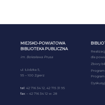
MIEJSKO-POWIATOWA
BIBLIO
BIBLIOTEKA PUBLICZNA
Realizac
im. Bolesława Prusa
dla powi
Zbiory b
ul. Łódzka 5,
Program 
95 – 100 Zgierz
Program 
Dyskusyj
tel:
42 716 34 12, 42 715 31 95
fax:
– 42 716 34 12 w. 28