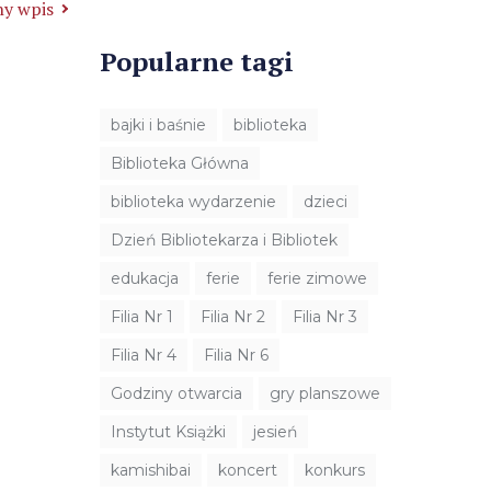
y wpis
Popularne tagi
bajki i baśnie
biblioteka
Biblioteka Główna
biblioteka wydarzenie
dzieci
Dzień Bibliotekarza i Bibliotek
edukacja
ferie
ferie zimowe
Filia Nr 1
Filia Nr 2
Filia Nr 3
Filia Nr 4
Filia Nr 6
Godziny otwarcia
gry planszowe
Instytut Książki
jesień
kamishibai
koncert
konkurs