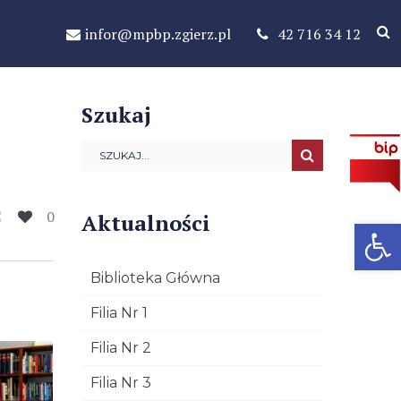
infor@mpbp.zgierz.pl
42 716 34 12
Szukaj
0
Aktualności
Open 
Biblioteka Główna
Filia Nr 1
Filia Nr 2
Filia Nr 3