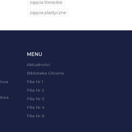
zajęcia literackie
zajęcia plastyczne
MENU
Aktualności
Biblioteka Główna
ctwa
Filia Nr 1
Filia Nr 2
stwa
Filia Nr 3
Filia Nr 4
Filia Nr 6