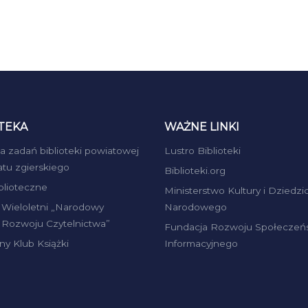
TEKA
WAŻNE LINKI
ja zadań biblioteki powiatowej
Lustro Biblioteki
atu zgierskiego
Biblioteki.org
iblioteczne
Ministerstwo Kultury i Dziedzi
Wieloletni „Narodowy
Narodowego
Rozwoju Czytelnictwa”
Fundacja Rozwoju Społeczeń
ny Klub Książki
Informacyjnego