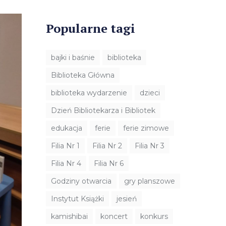
Popularne tagi
bajki i baśnie
biblioteka
Biblioteka Główna
biblioteka wydarzenie
dzieci
Dzień Bibliotekarza i Bibliotek
edukacja
ferie
ferie zimowe
Filia Nr 1
Filia Nr 2
Filia Nr 3
Filia Nr 4
Filia Nr 6
Godziny otwarcia
gry planszowe
Instytut Książki
jesień
kamishibai
koncert
konkurs