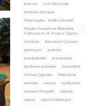
kosmos
Lech Baczyński
literatura dziecięca
Mała książka - Wielki Człowiek
Miejsko-Powiatowa Biblioteka
Publiczna im. B. Prusa w Zgierzu
młodzież
Narodowe Czytanie
patriotyzm
podróże
przedszkolaki
przedszkole
spotkanie autorskie
Słowosfera
Umowa Zgierska
Walentynki
wernisaż
wiosna
wydarzenie
wystawa fotografii
zabawa
zajęcia
zajęcia edukacyjne