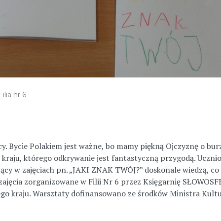
Filia nr 6
scy. Bycie Polakiem jest ważne, bo mamy piękną Ojczyznę o bur
 kraju, którego odkrywanie jest fantastyczną przygodą. Uczniow
czący w zajęciach pn. „JAKI ZNAK TWÓJ?” doskonale wiedzą, co
a zajęcia zorganizowane w Filii Nr 6 przez Księgarnię SŁOWOS
go kraju. Warsztaty dofinansowano ze środków Ministra Kultu