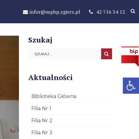
infor@mpbp.zgierz.pl
42 716 34 12
Szukaj
Aktualności
Open 
Biblioteka Główna
Filia Nr 1
Filia Nr 2
Filia Nr 3