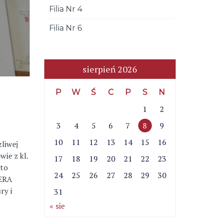
Filia Nr 4
Filia Nr 6
sierpień 2026
P
W
Ś
C
P
S
N
1
2
3
4
5
6
7
8
9
10
11
12
13
14
15
16
zliwej
ie z kl.
17
18
19
20
21
22
23
 to
24
25
26
27
28
29
30
FERA
ry i
31
« sie