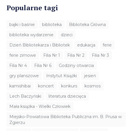
Popularne tagi
bajki i baśnie
biblioteka
Biblioteka Główna
biblioteka wydarzenie
dzieci
Dzień Bibliotekarza i Bibliotek
edukacja
ferie
ferie zimowe
Filia Nr 1
Filia Nr 2
Filia Nr 3
Filia Nr 4
Filia Nr 6
Godziny otwarcia
gry planszowe
Instytut Książki
jesień
kamishibai
koncert
konkurs
kosmos
Lech Baczyński
literatura dziecięca
Mała książka - Wielki Człowiek
Miejsko-Powiatowa Biblioteka Publiczna im. B. Prusa w
Zgierzu