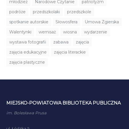
młodzież
Narodowe Czytanie
patriotyzm
podróże
przedszkolaki
przedszkole
spotkanie autorskie
Słowosfera
Umowa Zgierska
Walentynki
wernisaż
wiosna
wydarzenie
wystawa fotografii
zabawa
zajęcia
zajęcia edukacyjne
zajęcia literackie
zajęcia plastyczne
MIEJSKO-POWIATOWA BIBLIOTEKA PUBLICZNA
im. Bolesława Prusa
ul. Łódzka 5,