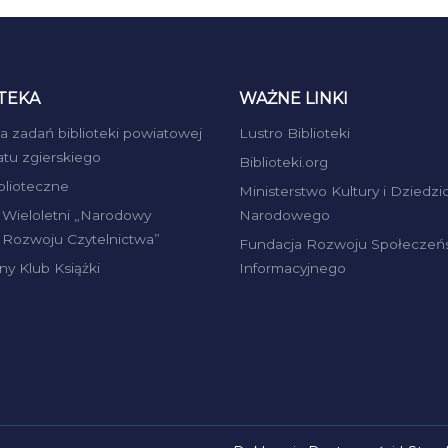
TEKA
WAŻNE LINKI
ja zadań biblioteki powiatowej
Lustro Biblioteki
atu zgierskiego
Biblioteki.org
iblioteczne
Ministerstwo Kultury i Dziedzi
Wieloletni „Narodowy
Narodowego
Rozwoju Czytelnictwa”
Fundacja Rozwoju Społeczeń
ny Klub Książki
Informacyjnego