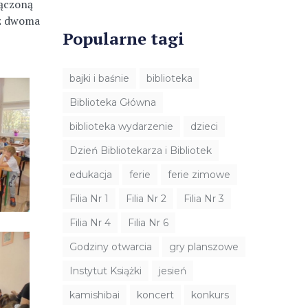
łączoną
 z dwoma
Popularne tagi
bajki i baśnie
biblioteka
Biblioteka Główna
biblioteka wydarzenie
dzieci
Dzień Bibliotekarza i Bibliotek
edukacja
ferie
ferie zimowe
Filia Nr 1
Filia Nr 2
Filia Nr 3
Filia Nr 4
Filia Nr 6
Godziny otwarcia
gry planszowe
Instytut Książki
jesień
kamishibai
koncert
konkurs