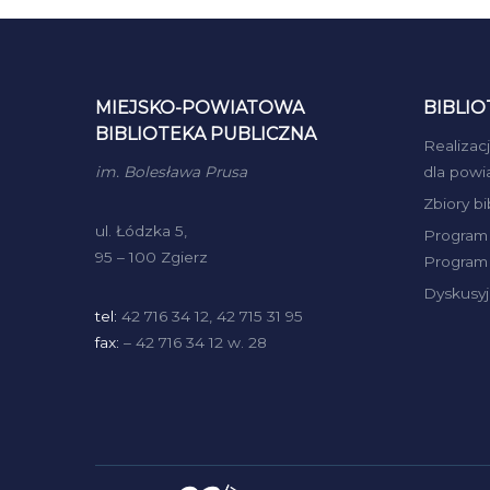
MIEJSKO-POWIATOWA
BIBLIO
BIBLIOTEKA PUBLICZNA
Realizac
im. Bolesława Prusa
dla powi
Zbiory b
ul. Łódzka 5,
Program 
95 – 100 Zgierz
Program 
Dyskusyj
tel:
42 716 34 12, 42 715 31 95
fax:
– 42 716 34 12 w. 28