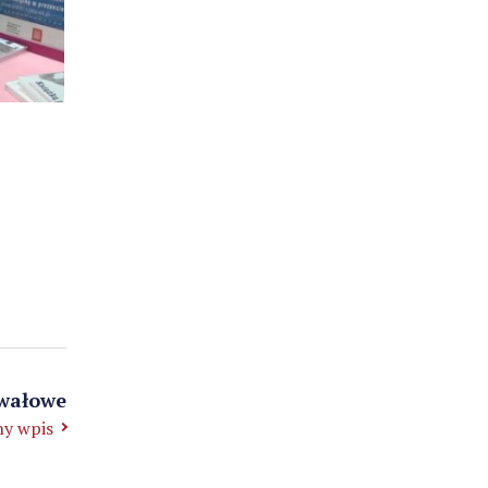
awałowe
y wpis