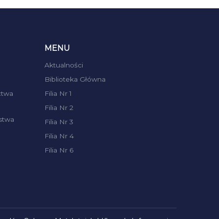
MENU
Aktualności
Biblioteka Główna
ctwa
Filia Nr 1
Filia Nr 2
stwa
Filia Nr 3
Filia Nr 4
Filia Nr 6