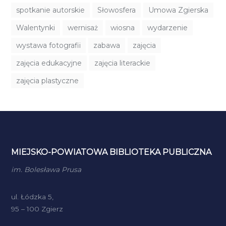
spotkanie autorskie
Słowosfera
Umowa Zgierska
Walentynki
wernisaż
wiosna
wydarzenie
wystawa fotografii
zabawa
zajęcia
zajęcia edukacyjne
zajęcia literackie
zajęcia plastyczne
MIEJSKO-POWIATOWA BIBLIOTEKA PUBLICZNA
im. Bolesława Prusa
ul. Łódzka 5,
95 – 100 Zgierz