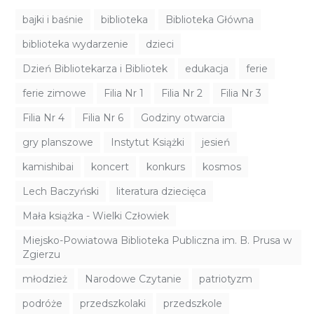
bajki i baśnie
biblioteka
Biblioteka Główna
biblioteka wydarzenie
dzieci
Dzień Bibliotekarza i Bibliotek
edukacja
ferie
ferie zimowe
Filia Nr 1
Filia Nr 2
Filia Nr 3
Filia Nr 4
Filia Nr 6
Godziny otwarcia
gry planszowe
Instytut Książki
jesień
kamishibai
koncert
konkurs
kosmos
Lech Baczyński
literatura dziecięca
Mała książka - Wielki Człowiek
Miejsko-Powiatowa Biblioteka Publiczna im. B. Prusa w
Zgierzu
młodzież
Narodowe Czytanie
patriotyzm
podróże
przedszkolaki
przedszkole