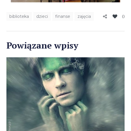
0
biblioteka
dzieci
finanse
zajęcia
Powiązane wpisy