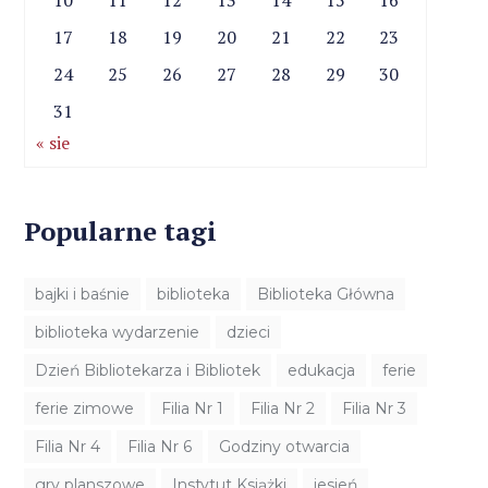
10
11
12
13
14
15
16
17
18
19
20
21
22
23
24
25
26
27
28
29
30
31
« sie
Popularne tagi
bajki i baśnie
biblioteka
Biblioteka Główna
biblioteka wydarzenie
dzieci
Dzień Bibliotekarza i Bibliotek
edukacja
ferie
ferie zimowe
Filia Nr 1
Filia Nr 2
Filia Nr 3
Filia Nr 4
Filia Nr 6
Godziny otwarcia
gry planszowe
Instytut Książki
jesień