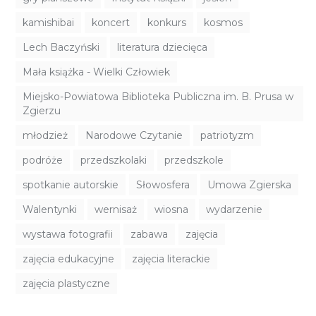
kamishibai
koncert
konkurs
kosmos
Lech Baczyński
literatura dziecięca
Mała książka - Wielki Człowiek
Miejsko-Powiatowa Biblioteka Publiczna im. B. Prusa w
Zgierzu
młodzież
Narodowe Czytanie
patriotyzm
podróże
przedszkolaki
przedszkole
spotkanie autorskie
Słowosfera
Umowa Zgierska
Walentynki
wernisaż
wiosna
wydarzenie
wystawa fotografii
zabawa
zajęcia
zajęcia edukacyjne
zajęcia literackie
zajęcia plastyczne