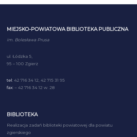
MIEJSKO-POWIATOWA BIBLIOTEKA PUBLICZNA
im. Bolesława Prusa
ul. Łódzka 5,
95 – 100 Zgierz
tel:
42 716 34 12, 42 715 31 95
fax:
– 42 716 34 12 w. 28
BIBLIOTEKA
Realizacja zadań biblioteki powiatowej dla powiatu
zgierskiego