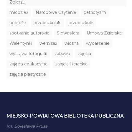
Zgierzu
młodzież
Narodowe Czytanie
patriotyzm
podróże
przedszkolaki
przedszkole
spotkanie autorskie
Słowosfera
Umowa Zgierska
Walentynki
wernisaż
wiosna
wydarzenie
wystawa fotografii
zabawa
zajęcia
zajęcia edukacyjne
zajęcia literackie
zajęcia plastyczne
MIEJSKO-POWIATOWA BIBLIOTEKA PUBLICZNA
im. Bolesława Prusa