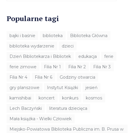
Popularne tagi
bajki i baśnie
biblioteka
Biblioteka Główna
biblioteka wydarzenie
dzieci
Dzień Bibliotekarza i Bibliotek
edukacja
ferie
ferie zimowe
Filia Nr 1
Filia Nr 2
Filia Nr 3
Filia Nr 4
Filia Nr 6
Godziny otwarcia
gry planszowe
Instytut Książki
jesień
kamishibai
koncert
konkurs
kosmos
Lech Baczyński
literatura dziecięca
Mała książka - Wielki Człowiek
Miejsko-Powiatowa Biblioteka Publiczna im. B. Prusa w