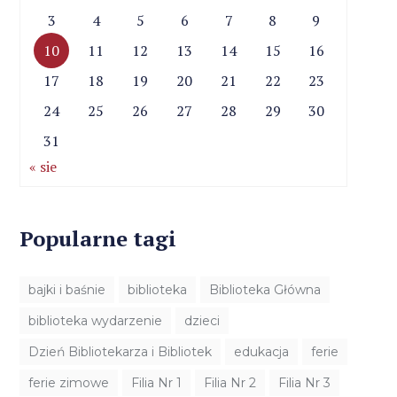
3
4
5
6
7
8
9
10
11
12
13
14
15
16
17
18
19
20
21
22
23
24
25
26
27
28
29
30
31
« sie
Popularne tagi
bajki i baśnie
biblioteka
Biblioteka Główna
biblioteka wydarzenie
dzieci
Dzień Bibliotekarza i Bibliotek
edukacja
ferie
ferie zimowe
Filia Nr 1
Filia Nr 2
Filia Nr 3