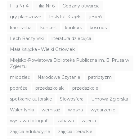
Filia Nr 4
Filia Nr 6
Godziny otwarcia
gry planszowe
Instytut Książki
jesień
kamishibai
koncert
konkurs
kosmos
Lech Baczyński
literatura dziecięca
Mała książka - Wielki Człowiek
Miejsko-Powiatowa Biblioteka Publiczna im. B. Prusa w
Zgierzu
młodzież
Narodowe Czytanie
patriotyzm
podróże
przedszkolaki
przedszkole
spotkanie autorskie
Słowosfera
Umowa Zgierska
Walentynki
wernisaż
wiosna
wydarzenie
wystawa fotografii
zabawa
zajęcia
zajęcia edukacyjne
zajęcia literackie