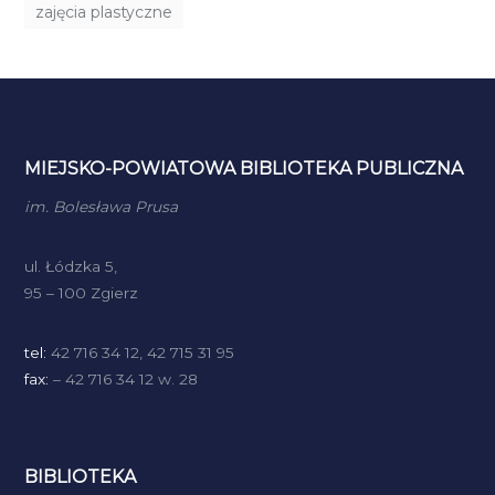
zajęcia plastyczne
MIEJSKO-POWIATOWA BIBLIOTEKA PUBLICZNA
im. Bolesława Prusa
ul. Łódzka 5,
95 – 100 Zgierz
tel:
42 716 34 12, 42 715 31 95
fax:
– 42 716 34 12 w. 28
BIBLIOTEKA