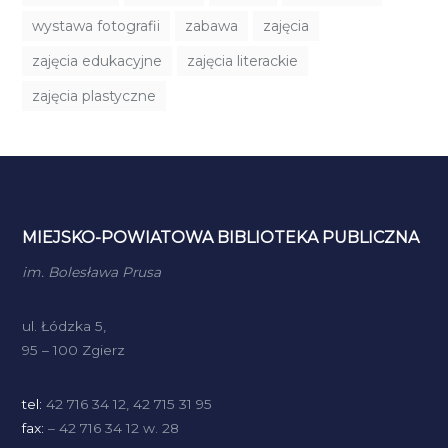
wystawa fotografii
zabawa
zajęcia
zajęcia edukacyjne
zajęcia literackie
zajęcia plastyczne
MIEJSKO-POWIATOWA BIBLIOTEKA PUBLICZNA
im. Bolesława Prusa
ul. Łódzka 5,
95 – 100 Zgierz
tel:
42 716 34 12, 42 715 31 95
fax:
– 42 716 34 12 w. 28