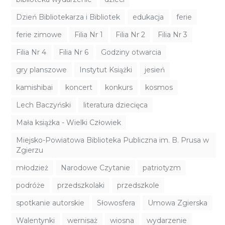
Dzień Bibliotekarza i Bibliotek
edukacja
ferie
ferie zimowe
Filia Nr 1
Filia Nr 2
Filia Nr 3
Filia Nr 4
Filia Nr 6
Godziny otwarcia
gry planszowe
Instytut Książki
jesień
kamishibai
koncert
konkurs
kosmos
Lech Baczyński
literatura dziecięca
Mała książka - Wielki Człowiek
Miejsko-Powiatowa Biblioteka Publiczna im. B. Prusa w
Zgierzu
młodzież
Narodowe Czytanie
patriotyzm
podróże
przedszkolaki
przedszkole
spotkanie autorskie
Słowosfera
Umowa Zgierska
Walentynki
wernisaż
wiosna
wydarzenie