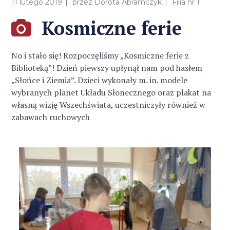
11 lutego 2019
przez
Dorota Abramczyk
Filia nr 1
Kosmiczne ferie
No i stało się! Rozpoczęliśmy „Kosmiczne ferie z
Biblioteką”! Dzień piewszy upłynął nam pod hasłem
„Słońce i Ziemia”. Dzieci wykonały m. in. modele
wybranych planet Układu Słonecznego oraz plakat na
własną wizję Wszechświata, uczestniczyły również w
zabawach ruchowych