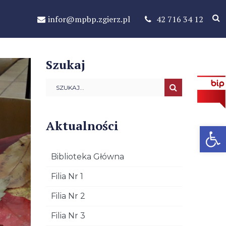
infor@mpbp.zgierz.pl
42 716 34 12
Szukaj
Aktualności
Open 
Biblioteka Główna
Filia Nr 1
Filia Nr 2
Filia Nr 3