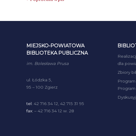
MIEJSKO-POWIATOWA
BIBLIO
BIBLIOTEKA PUBLICZNA
Realizac
im. Bolesława Prusa
dla powi
Zbiory b
ul. Łódzka 5,
Program 
95 – 100 Zgierz
Program 
Dyskusyj
tel:
42 716 34 12, 42 715 31 95
fax:
– 42 716 34 12 w. 28