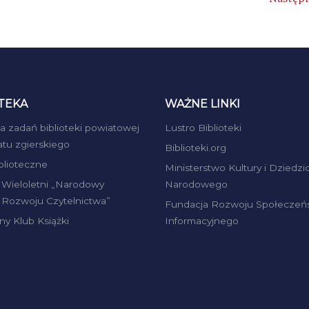
TEKA
WAŻNE LINKI
ja zadań biblioteki powiatowej
Lustro Biblioteki
atu zgierskiego
Biblioteki.org
iblioteczne
Ministerstwo Kultury i Dziedzi
Wieloletni „Narodowy
Narodowego
Rozwoju Czytelnictwa”
Fundacja Rozwoju Społeczeń
ny Klub Książki
Informacyjnego