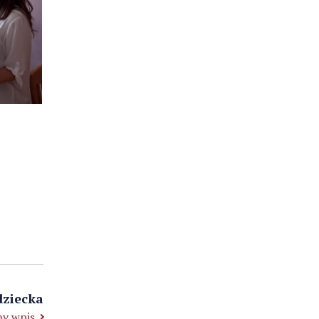
dziecka
y wpis