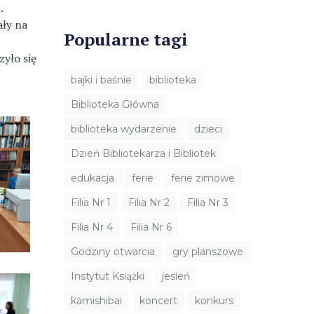
.
ały na
Popularne tagi
zyło się
bajki i baśnie
biblioteka
Biblioteka Główna
biblioteka wydarzenie
dzieci
Dzień Bibliotekarza i Bibliotek
edukacja
ferie
ferie zimowe
Filia Nr 1
Filia Nr 2
Filia Nr 3
Filia Nr 4
Filia Nr 6
Godziny otwarcia
gry planszowe
Instytut Książki
jesień
kamishibai
koncert
konkurs