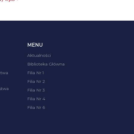
MENU
Aktualności
Biblioteka Główna
ctwa
Filia Nr 1
Filia Nr 2
stwa
Filia Nr 3
Filia Nr 4
Filia Nr 6