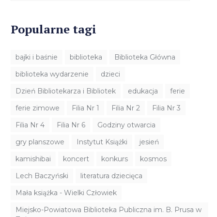
Popularne tagi
bajki i baśnie
biblioteka
Biblioteka Główna
biblioteka wydarzenie
dzieci
Dzień Bibliotekarza i Bibliotek
edukacja
ferie
ferie zimowe
Filia Nr 1
Filia Nr 2
Filia Nr 3
Filia Nr 4
Filia Nr 6
Godziny otwarcia
gry planszowe
Instytut Książki
jesień
kamishibai
koncert
konkurs
kosmos
Lech Baczyński
literatura dziecięca
Mała książka - Wielki Człowiek
Miejsko-Powiatowa Biblioteka Publiczna im. B. Prusa w