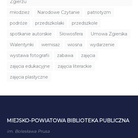
Zgierzu
młodzież
Narodowe Czytanie
patriotyzm
podróże
przedszkolaki
przedszkole
spotkanie autorskie
Słowosfera
Umowa Zgierska
Walentynki
wernisaż
wiosna
wydarzenie
wystawa fotografii
zabawa
zajęcia
zajęcia edukacyjne
zajęcia literackie
zajęcia plastyczne
MIEJSKO-POWIATOWA BIBLIOTEKA PUBLICZNA
im. Bolesława Prusa