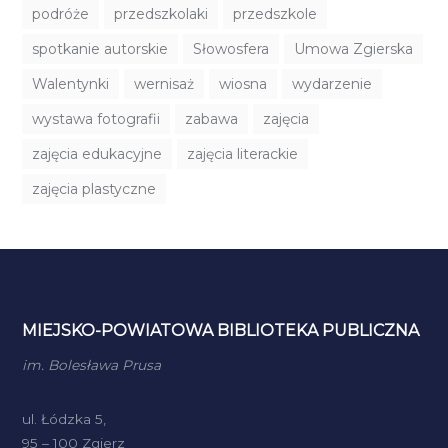
podróże
przedszkolaki
przedszkole
spotkanie autorskie
Słowosfera
Umowa Zgierska
Walentynki
wernisaż
wiosna
wydarzenie
wystawa fotografii
zabawa
zajęcia
zajęcia edukacyjne
zajęcia literackie
zajęcia plastyczne
MIEJSKO-POWIATOWA BIBLIOTEKA PUBLICZNA
im. Bolesława Prusa
ul. Łódzka 5,
95 – 100 Zgierz