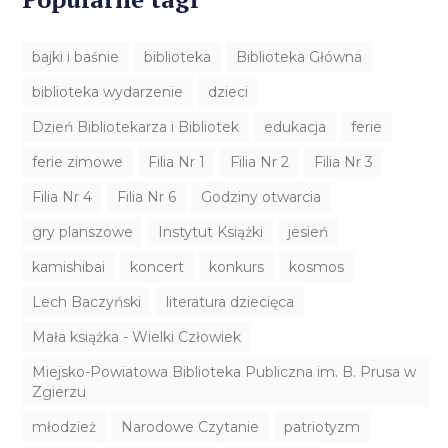
bajki i baśnie
biblioteka
Biblioteka Główna
biblioteka wydarzenie
dzieci
Dzień Bibliotekarza i Bibliotek
edukacja
ferie
ferie zimowe
Filia Nr 1
Filia Nr 2
Filia Nr 3
Filia Nr 4
Filia Nr 6
Godziny otwarcia
gry planszowe
Instytut Książki
jesień
kamishibai
koncert
konkurs
kosmos
Lech Baczyński
literatura dziecięca
Mała książka - Wielki Człowiek
Miejsko-Powiatowa Biblioteka Publiczna im. B. Prusa w
Zgierzu
młodzież
Narodowe Czytanie
patriotyzm