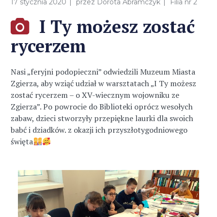
17 stycznia 2020
przez
Dorota Abramczyk
Filia nr 2
I Ty możesz zostać
rycerzem
Nasi „feryjni podopieczni” odwiedzili Muzeum Miasta
Zgierza, aby wziąć udział w warsztatach „I Ty możesz
zostać rycerzem – o XV-wiecznym wojowniku ze
Zgierza”. Po powrocie do Biblioteki oprócz wesołych
zabaw, dzieci stworzyły przepiękne laurki dla swoich
babć i dziadków. z okazji ich przyszłotygodniowego
święta