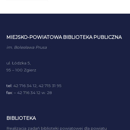
MIEJSKO-POWIATOWA BIBLIOTEKA PUBLICZNA
im. Bolesława Prusa
ul. Łódzka 5,
95 – 100 Zgierz
tel:
42 716 34 12, 42 715 31 95
fax:
– 42 716 34 12 w. 28
BIBLIOTEKA
Realizacja zadań biblioteki powiatowej dla powiatu