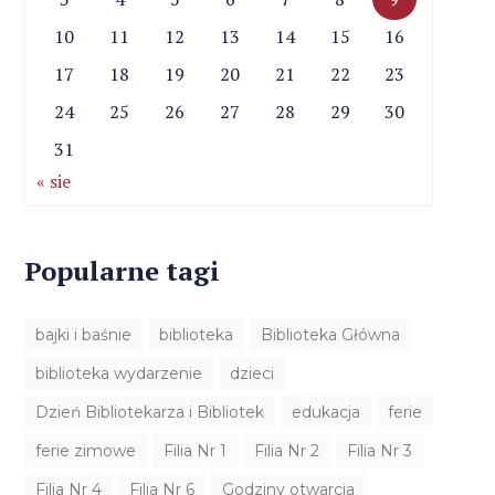
10
11
12
13
14
15
16
17
18
19
20
21
22
23
24
25
26
27
28
29
30
31
« sie
Popularne tagi
bajki i baśnie
biblioteka
Biblioteka Główna
biblioteka wydarzenie
dzieci
Dzień Bibliotekarza i Bibliotek
edukacja
ferie
ferie zimowe
Filia Nr 1
Filia Nr 2
Filia Nr 3
Filia Nr 4
Filia Nr 6
Godziny otwarcia