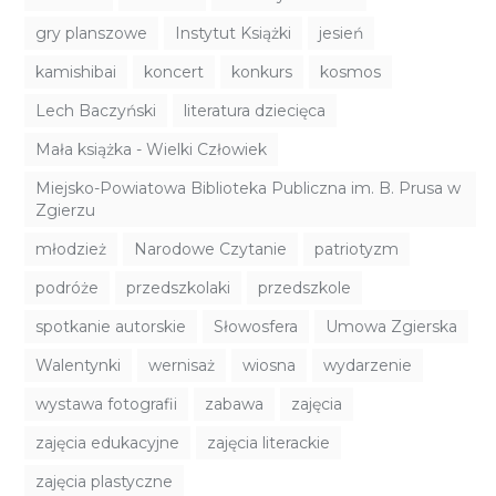
gry planszowe
Instytut Książki
jesień
kamishibai
koncert
konkurs
kosmos
Lech Baczyński
literatura dziecięca
Mała książka - Wielki Człowiek
Miejsko-Powiatowa Biblioteka Publiczna im. B. Prusa w
Zgierzu
młodzież
Narodowe Czytanie
patriotyzm
podróże
przedszkolaki
przedszkole
spotkanie autorskie
Słowosfera
Umowa Zgierska
Walentynki
wernisaż
wiosna
wydarzenie
wystawa fotografii
zabawa
zajęcia
zajęcia edukacyjne
zajęcia literackie
zajęcia plastyczne