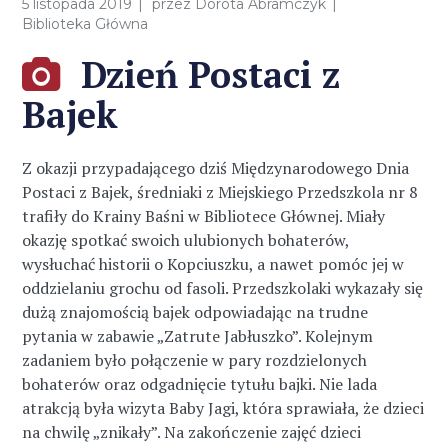
5 listopada 2019
przez
Dorota Abramczyk
Biblioteka Główna
Dzień Postaci z
Bajek
Z okazji przypadającego dziś Międzynarodowego Dnia
Postaci z Bajek, średniaki z Miejskiego Przedszkola nr 8
trafiły do Krainy Baśni w Bibliotece Głównej. Miały
okazję spotkać swoich ulubionych bohaterów,
wysłuchać historii o Kopciuszku, a nawet pomóc jej w
oddzielaniu grochu od fasoli. Przedszkolaki wykazały się
dużą znajomością bajek odpowiadając na trudne
pytania w zabawie „Zatrute Jabłuszko”. Kolejnym
zadaniem było połączenie w pary rozdzielonych
bohaterów oraz odgadnięcie tytułu bajki. Nie lada
atrakcją była wizyta Baby Jagi, która sprawiała, że dzieci
na chwilę „znikały”. Na zakończenie zajęć dzieci