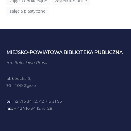
zajęcia edukacyjne
zajęcia literackie
zajęcia plastyczne
MIEJSKO-POWIATOWA BIBLIOTEKA PUBLICZNA
im. Bolesława Prusa
ul. Łódzka 5,
95 – 100 Zgierz
tel:
42 716 34 12, 42 715 31 95
fax:
– 42 716 34 12 w. 28