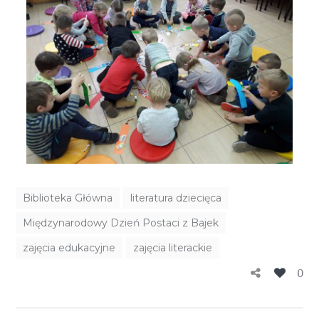
Biblioteka Główna
literatura dziecięca
Międzynarodowy Dzień Postaci z Bajek
zajęcia edukacyjne
zajęcia literackie
0