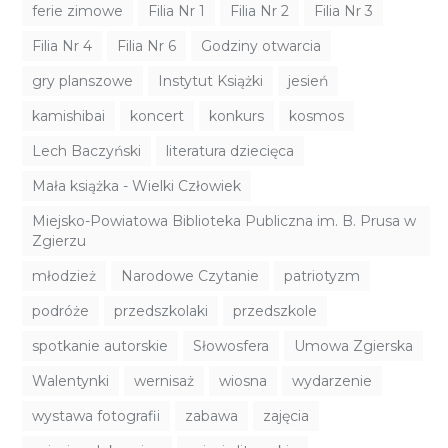
ferie zimowe
Filia Nr 1
Filia Nr 2
Filia Nr 3
Filia Nr 4
Filia Nr 6
Godziny otwarcia
gry planszowe
Instytut Książki
jesień
kamishibai
koncert
konkurs
kosmos
Lech Baczyński
literatura dziecięca
Mała książka - Wielki Człowiek
Miejsko-Powiatowa Biblioteka Publiczna im. B. Prusa w
Zgierzu
młodzież
Narodowe Czytanie
patriotyzm
podróże
przedszkolaki
przedszkole
spotkanie autorskie
Słowosfera
Umowa Zgierska
Walentynki
wernisaż
wiosna
wydarzenie
wystawa fotografii
zabawa
zajęcia