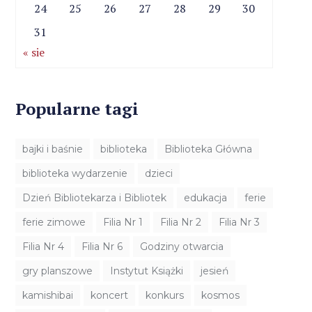
24
25
26
27
28
29
30
31
« sie
Popularne tagi
bajki i baśnie
biblioteka
Biblioteka Główna
biblioteka wydarzenie
dzieci
Dzień Bibliotekarza i Bibliotek
edukacja
ferie
ferie zimowe
Filia Nr 1
Filia Nr 2
Filia Nr 3
Filia Nr 4
Filia Nr 6
Godziny otwarcia
gry planszowe
Instytut Książki
jesień
kamishibai
koncert
konkurs
kosmos