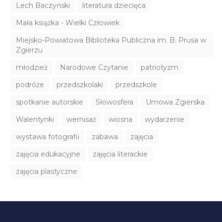
Lech Baczyński
literatura dziecięca
Mała książka - Wielki Człowiek
Miejsko-Powiatowa Biblioteka Publiczna im. B. Prusa w
Zgierzu
młodzież
Narodowe Czytanie
patriotyzm
podróże
przedszkolaki
przedszkole
spotkanie autorskie
Słowosfera
Umowa Zgierska
Walentynki
wernisaż
wiosna
wydarzenie
wystawa fotografii
zabawa
zajęcia
zajęcia edukacyjne
zajęcia literackie
zajęcia plastyczne