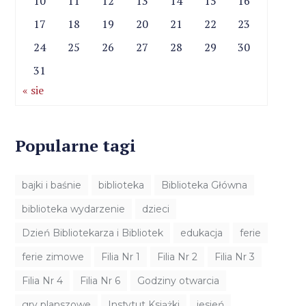
10
11
12
13
14
15
16
17
18
19
20
21
22
23
24
25
26
27
28
29
30
31
« sie
Popularne tagi
bajki i baśnie
biblioteka
Biblioteka Główna
biblioteka wydarzenie
dzieci
Dzień Bibliotekarza i Bibliotek
edukacja
ferie
ferie zimowe
Filia Nr 1
Filia Nr 2
Filia Nr 3
Filia Nr 4
Filia Nr 6
Godziny otwarcia
gry planszowe
Instytut Książki
jesień