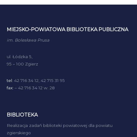
MIEJSKO-POWIATOWA BIBLIOTEKA PUBLICZNA
im. Bolesława Prusa
ul. Łódzka 5,
95 – 100 Zgierz
tel:
42 716 34 12, 42 715 31 95
fax:
– 42 716 34 12 w. 28
BIBLIOTEKA
Realizacja zadań biblioteki powiatowej dla powiatu
zgierskiego