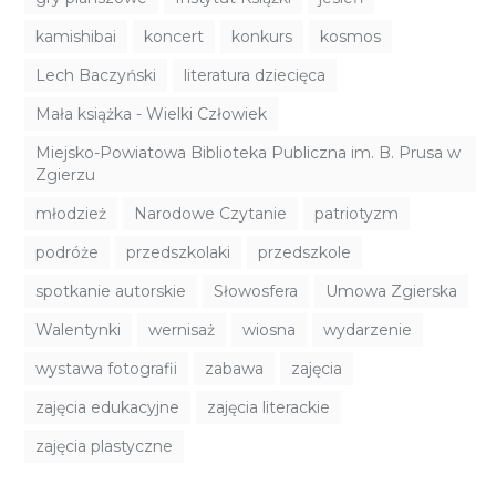
kamishibai
koncert
konkurs
kosmos
Lech Baczyński
literatura dziecięca
Mała książka - Wielki Człowiek
Miejsko-Powiatowa Biblioteka Publiczna im. B. Prusa w
Zgierzu
młodzież
Narodowe Czytanie
patriotyzm
podróże
przedszkolaki
przedszkole
spotkanie autorskie
Słowosfera
Umowa Zgierska
Walentynki
wernisaż
wiosna
wydarzenie
wystawa fotografii
zabawa
zajęcia
zajęcia edukacyjne
zajęcia literackie
zajęcia plastyczne