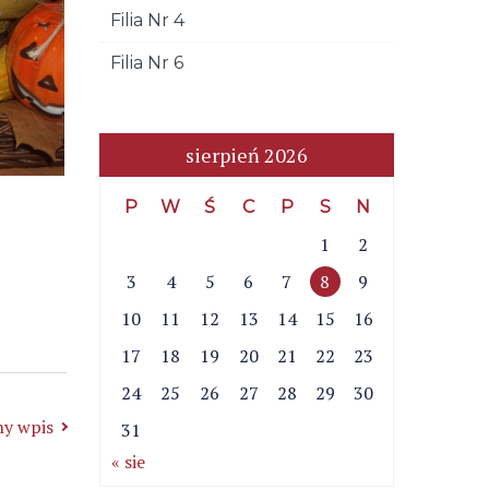
Filia Nr 4
Filia Nr 6
sierpień 2026
P
W
Ś
C
P
S
N
1
2
3
4
5
6
7
8
9
10
11
12
13
14
15
16
17
18
19
20
21
22
23
24
25
26
27
28
29
30
y wpis
31
« sie