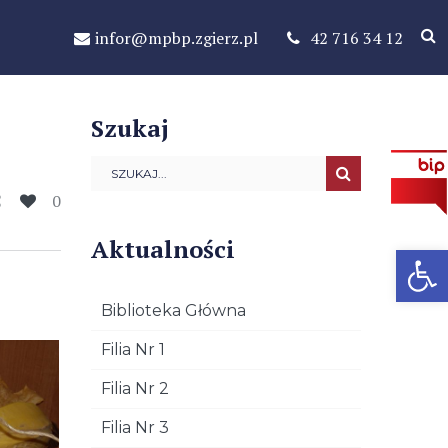
infor@mpbp.zgierz.pl
42 716 34 12
Szukaj
0
Aktualności
Open 
Biblioteka Główna
Filia Nr 1
Filia Nr 2
Filia Nr 3