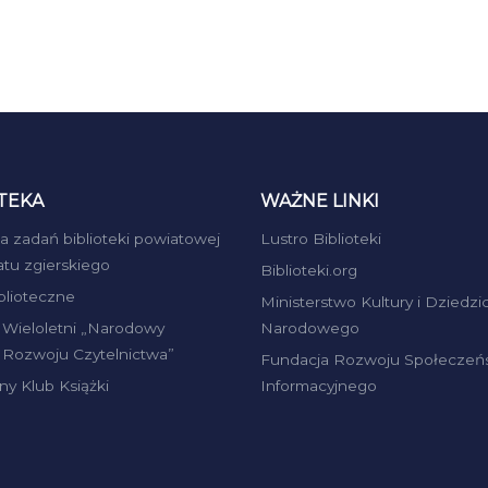
TEKA
WAŻNE LINKI
ja zadań biblioteki powiatowej
Lustro Biblioteki
atu zgierskiego
Biblioteki.org
iblioteczne
Ministerstwo Kultury i Dziedzi
Wieloletni „Narodowy
Narodowego
Rozwoju Czytelnictwa”
Fundacja Rozwoju Społeczeń
ny Klub Książki
Informacyjnego