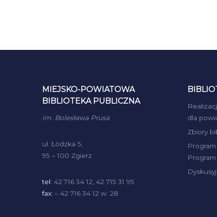
MIEJSKO-POWIATOWA
BIBLIO
BIBLIOTEKA PUBLICZNA
Realizac
im. Bolesława Prusa
dla powi
Zbiory b
ul. Łódzka 5,
Program 
95 – 100 Zgierz
Program 
Dyskusyj
tel:
42 716 34 12, 42 715 31 95
fax:
– 42 716 34 12 w. 28