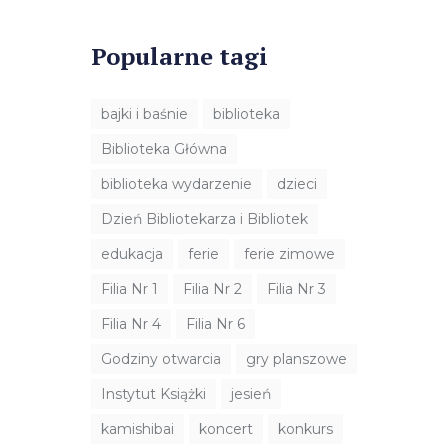
Popularne tagi
bajki i baśnie
biblioteka
Biblioteka Główna
biblioteka wydarzenie
dzieci
Dzień Bibliotekarza i Bibliotek
edukacja
ferie
ferie zimowe
Filia Nr 1
Filia Nr 2
Filia Nr 3
Filia Nr 4
Filia Nr 6
Godziny otwarcia
gry planszowe
Instytut Książki
jesień
kamishibai
koncert
konkurs