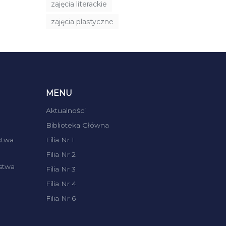
zajęcia literackie
zajęcia plastyczne
MENU
Aktualności
Biblioteka Główna
ctwa
Filia Nr 1
Filia Nr 2
stwa
Filia Nr 3
Filia Nr 4
Filia Nr 6