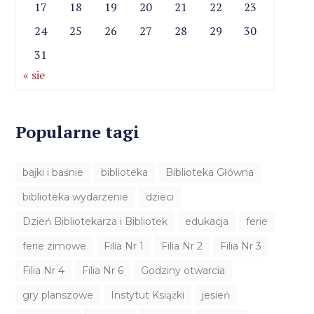
17
18
19
20
21
22
23
24
25
26
27
28
29
30
31
« sie
Popularne tagi
bajki i baśnie
biblioteka
Biblioteka Główna
biblioteka wydarzenie
dzieci
Dzień Bibliotekarza i Bibliotek
edukacja
ferie
ferie zimowe
Filia Nr 1
Filia Nr 2
Filia Nr 3
Filia Nr 4
Filia Nr 6
Godziny otwarcia
gry planszowe
Instytut Książki
jesień