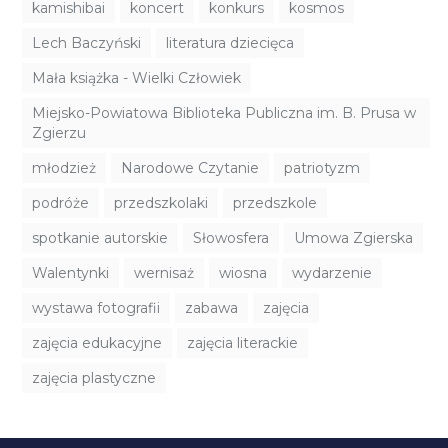
kamishibai
koncert
konkurs
kosmos
Lech Baczyński
literatura dziecięca
Mała książka - Wielki Człowiek
Miejsko-Powiatowa Biblioteka Publiczna im. B. Prusa w
Zgierzu
młodzież
Narodowe Czytanie
patriotyzm
podróże
przedszkolaki
przedszkole
spotkanie autorskie
Słowosfera
Umowa Zgierska
Walentynki
wernisaż
wiosna
wydarzenie
wystawa fotografii
zabawa
zajęcia
zajęcia edukacyjne
zajęcia literackie
zajęcia plastyczne