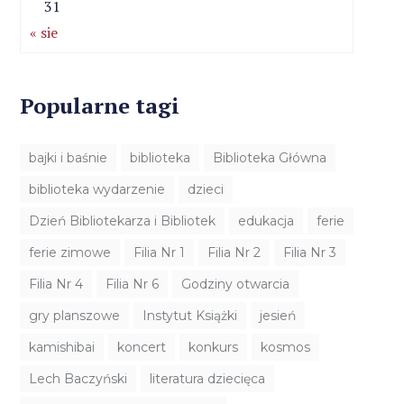
31
« sie
Popularne tagi
bajki i baśnie
biblioteka
Biblioteka Główna
biblioteka wydarzenie
dzieci
Dzień Bibliotekarza i Bibliotek
edukacja
ferie
ferie zimowe
Filia Nr 1
Filia Nr 2
Filia Nr 3
Filia Nr 4
Filia Nr 6
Godziny otwarcia
gry planszowe
Instytut Książki
jesień
kamishibai
koncert
konkurs
kosmos
Lech Baczyński
literatura dziecięca