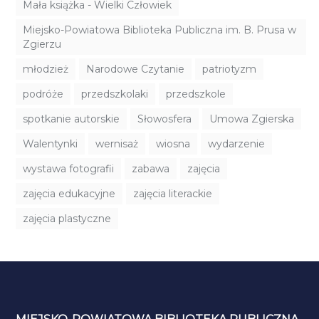
Mała książka - Wielki Człowiek
Miejsko-Powiatowa Biblioteka Publiczna im. B. Prusa w
Zgierzu
młodzież
Narodowe Czytanie
patriotyzm
podróże
przedszkolaki
przedszkole
spotkanie autorskie
Słowosfera
Umowa Zgierska
Walentynki
wernisaż
wiosna
wydarzenie
wystawa fotografii
zabawa
zajęcia
zajęcia edukacyjne
zajęcia literackie
zajęcia plastyczne