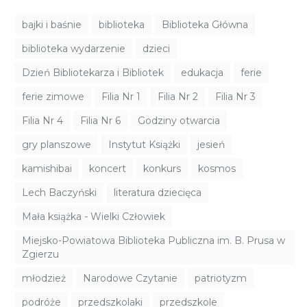
bajki i baśnie
biblioteka
Biblioteka Główna
biblioteka wydarzenie
dzieci
Dzień Bibliotekarza i Bibliotek
edukacja
ferie
ferie zimowe
Filia Nr 1
Filia Nr 2
Filia Nr 3
Filia Nr 4
Filia Nr 6
Godziny otwarcia
gry planszowe
Instytut Książki
jesień
kamishibai
koncert
konkurs
kosmos
Lech Baczyński
literatura dziecięca
Mała książka - Wielki Człowiek
Miejsko-Powiatowa Biblioteka Publiczna im. B. Prusa w
Zgierzu
młodzież
Narodowe Czytanie
patriotyzm
podróże
przedszkolaki
przedszkole