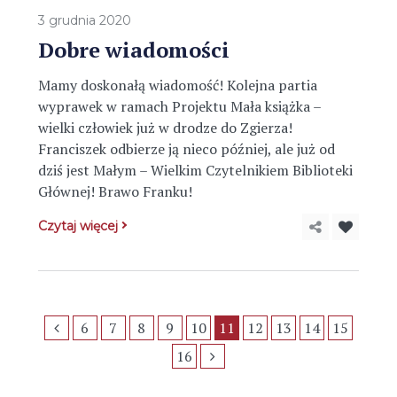
3 grudnia 2020
Dobre wiadomości
Mamy doskonałą wiadomość! Kolejna partia
wyprawek w ramach Projektu Mała książka –
wielki człowiek już w drodze do Zgierza!
Franciszek odbierze ją nieco później, ale już od
dziś jest Małym – Wielkim Czytelnikiem Biblioteki
Głównej! Brawo Franku!
Czytaj więcej
6
7
8
9
10
11
12
13
14
15
16