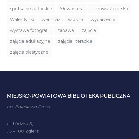
spotkanie autorskie
Słowosfera
Umowa Zgierska
Walentynki
wernisaż
wiosna
wydarzenie
wystawa fotografii
zabawa
zajęcia
zajęcia edukacyjne
zajęcia literackie
zajęcia plastyczne
MIEJSKO-POWIATOWA BIBLIOTEKA PUBLICZNA
im. Bolesława Prusa
ul. Łódzka 5,
95 – 100 Zgierz