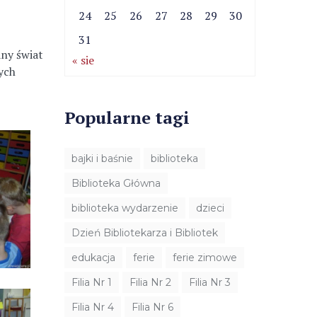
24
25
26
27
28
29
30
31
any świat
« sie
zych
Popularne tagi
bajki i baśnie
biblioteka
Biblioteka Główna
biblioteka wydarzenie
dzieci
Dzień Bibliotekarza i Bibliotek
edukacja
ferie
ferie zimowe
Filia Nr 1
Filia Nr 2
Filia Nr 3
Filia Nr 4
Filia Nr 6