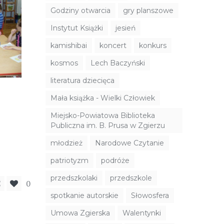
Godziny otwarcia
gry planszowe
Instytut Książki
jesień
kamishibai
koncert
konkurs
kosmos
Lech Baczyński
literatura dziecięca
Mała książka - Wielki Człowiek
Miejsko-Powiatowa Biblioteka
Publiczna im. B. Prusa w Zgierzu
młodzież
Narodowe Czytanie
patriotyzm
podróże
przedszkolaki
przedszkole
0
spotkanie autorskie
Słowosfera
Umowa Zgierska
Walentynki