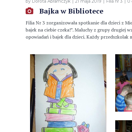
by
Dorota Abramczyk
21 maja 2019
Filia nr 3
0
Bajka w Bibliotece
Filia Nr 3 zorganizowała spotkanie dla dzieci z M
bajek na ciebie czeka!”. Maluchy z grupy drugiej 
opowiadań i bajek dla dzieci. Każdy przedszkolak