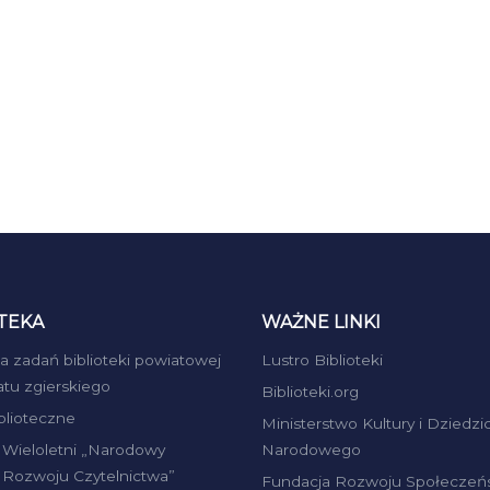
TEKA
WAŻNE LINKI
ja zadań biblioteki powiatowej
Lustro Biblioteki
atu zgierskiego
Biblioteki.org
iblioteczne
Ministerstwo Kultury i Dziedzi
Wieloletni „Narodowy
Narodowego
Rozwoju Czytelnictwa”
Fundacja Rozwoju Społeczeń