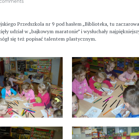
 comments
iejskiego Przedszkola nr 9 pod hasłem „Biblioteka, tu zaczarow
wzięły udział w „bajkowym maratonie” i wysłuchały najpiękniejs
 mógł się też popisać talentem plastycznym.