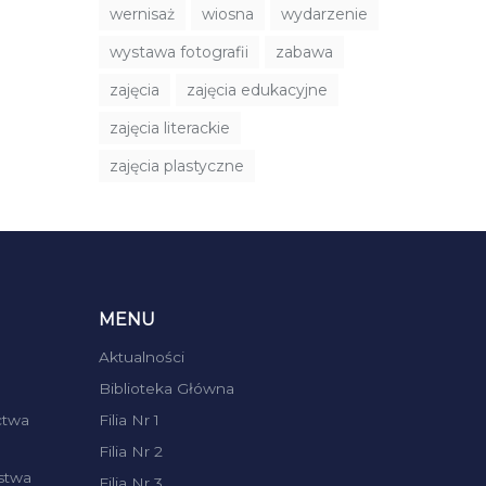
wernisaż
wiosna
wydarzenie
wystawa fotografii
zabawa
zajęcia
zajęcia edukacyjne
zajęcia literackie
zajęcia plastyczne
MENU
Aktualności
Biblioteka Główna
ctwa
Filia Nr 1
Filia Nr 2
stwa
Filia Nr 3