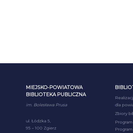
MIEJSKO-POWIATOWA
BIBLIO
BIBLIOTEKA PUBLICZNA
Realizac
im. Bolesława Prusa
dla powi
Zbiory b
ul. Łódzka 5,
Program 
95 – 100 Zgierz
Program 