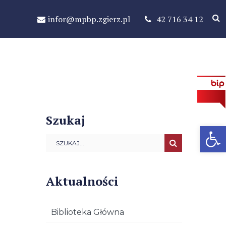
infor@mpbp.zgierz.pl
42 716 34 12
Szukaj
Open 
Aktualności
Biblioteka Główna