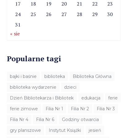
17
18
19
20
21
22
23
24
25
26
27
28
29
30
31
« sie
Popularne tagi
bajki i baśnie
biblioteka
Biblioteka Główna
biblioteka wydarzenie
dzieci
Dzień Bibliotekarza i Bibliotek
edukacja
ferie
ferie zimowe
Filia Nr 1
Filia Nr 2
Filia Nr 3
Filia Nr 4
Filia Nr 6
Godziny otwarcia
gry planszowe
Instytut Książki
jesień