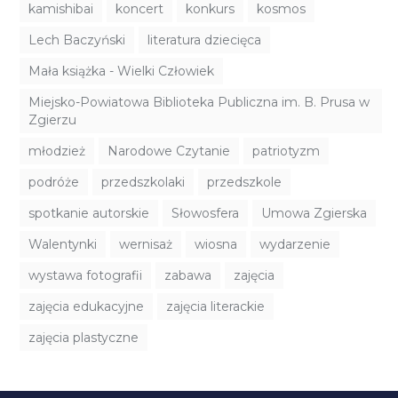
kamishibai
koncert
konkurs
kosmos
Lech Baczyński
literatura dziecięca
Mała książka - Wielki Człowiek
Miejsko-Powiatowa Biblioteka Publiczna im. B. Prusa w
Zgierzu
młodzież
Narodowe Czytanie
patriotyzm
podróże
przedszkolaki
przedszkole
spotkanie autorskie
Słowosfera
Umowa Zgierska
Walentynki
wernisaż
wiosna
wydarzenie
wystawa fotografii
zabawa
zajęcia
zajęcia edukacyjne
zajęcia literackie
zajęcia plastyczne