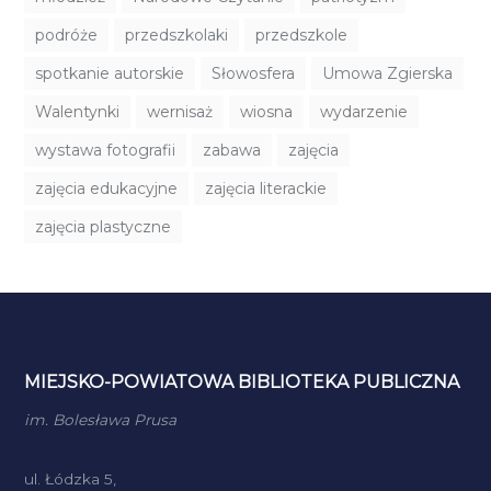
podróże
przedszkolaki
przedszkole
spotkanie autorskie
Słowosfera
Umowa Zgierska
Walentynki
wernisaż
wiosna
wydarzenie
wystawa fotografii
zabawa
zajęcia
zajęcia edukacyjne
zajęcia literackie
zajęcia plastyczne
MIEJSKO-POWIATOWA BIBLIOTEKA PUBLICZNA
im. Bolesława Prusa
ul. Łódzka 5,