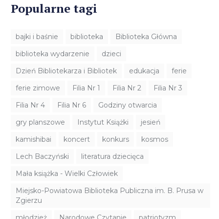
Popularne tagi
bajki i baśnie
biblioteka
Biblioteka Główna
biblioteka wydarzenie
dzieci
Dzień Bibliotekarza i Bibliotek
edukacja
ferie
ferie zimowe
Filia Nr 1
Filia Nr 2
Filia Nr 3
Filia Nr 4
Filia Nr 6
Godziny otwarcia
gry planszowe
Instytut Książki
jesień
kamishibai
koncert
konkurs
kosmos
Lech Baczyński
literatura dziecięca
Mała książka - Wielki Człowiek
Miejsko-Powiatowa Biblioteka Publiczna im. B. Prusa w
Zgierzu
młodzież
Narodowe Czytanie
patriotyzm