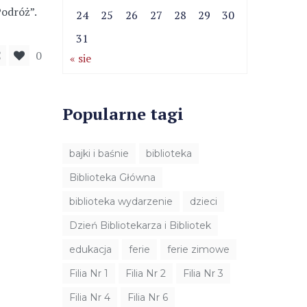
Podróż”.
24
25
26
27
28
29
30
31
0
« sie
Popularne tagi
bajki i baśnie
biblioteka
Biblioteka Główna
biblioteka wydarzenie
dzieci
Dzień Bibliotekarza i Bibliotek
edukacja
ferie
ferie zimowe
Filia Nr 1
Filia Nr 2
Filia Nr 3
Filia Nr 4
Filia Nr 6