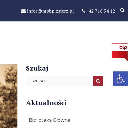
infor@mpbp.zgierz.pl
42 716 34 12
Szukaj
Open 
Aktualności
Biblioteka Główna