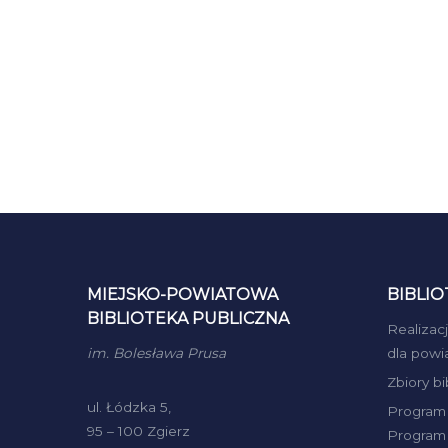
MIEJSKO-POWIATOWA
BIBLIO
BIBLIOTEKA PUBLICZNA
Realizac
im. Bolesława Prusa
dla powi
Zbiory b
ul. Łódzka 5,
Program 
95 – 100 Zgierz
Program 