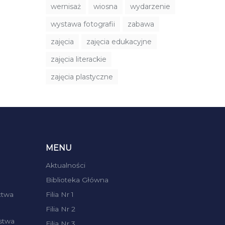
wernisaż
wiosna
wydarzenie
wystawa fotografii
zabawa
zajęcia
zajęcia edukacyjne
zajęcia literackie
zajęcia plastyczne
MENU
Aktualności
Biblioteka Główna
ctwa
Filia Nr 1
Filia Nr 2
stwa
Filia Nr 3