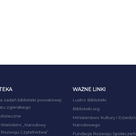
TEKA
WAŻNE LINKI
ja zadań biblioteki powiatowej
Lustro Biblioteki
atu zgierskiego
Biblioteki.org
iblioteczne
Ministerstwo Kultury i Dziedzi
Wieloletni „Narodowy
Narodowego
Rozwoju Czytelnictwa”
Fundacja Rozwoju Społeczeń