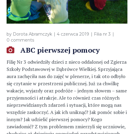
by
Dorota Abramczyk
4 czerwca 2019
Filia nr 3
0 comments
ABC pierwszej pomocy
Filię Nr 3 odwiedziły dzieci z nieco oddalonej od Zgierza
Szkoły Podstawowej w Dąbrówce Wielkiej. Sprzyjająca
aura zachęciła nas do zajęć w plenerze, i tak oto odbyło
się czytanie w przestrzeni publicznej. Już za chwilkę
wakacje, wyjazdy oraz podróże – jednym słowem – same
przyjemności i atrakcje. Ale to również czas różnych
nieprzewidzianych zdarzeń i sytuacji, które mogą nas
wszędzie zaskoczyć. A jak ich uniknąć? Jak pomóc sobie i
innym? Jak udzielić pierwszej pomocy? Kogo
zawiadomić? Z tym problemem zmierzyli się uczniowie,
słuchając aż dziesięciu opowiadań przedstawiających