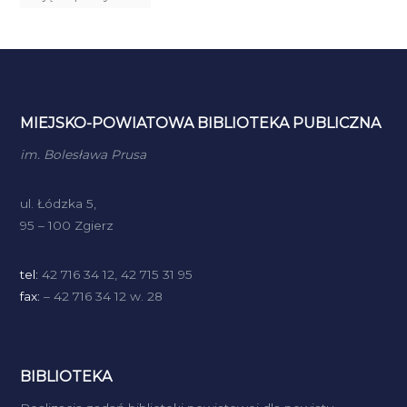
MIEJSKO-POWIATOWA BIBLIOTEKA PUBLICZNA
im. Bolesława Prusa
ul. Łódzka 5,
95 – 100 Zgierz
tel:
42 716 34 12, 42 715 31 95
fax:
– 42 716 34 12 w. 28
BIBLIOTEKA