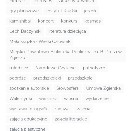
Filia Nr 4
Filia Nr 6
Godziny otwarcia
gry planszowe
Instytut Książki
jesień
kamishibai
koncert
konkurs
kosmos
Lech Baczyński
literatura dziecięca
Mała książka - Wielki Człowiek
Miejsko-Powiatowa Biblioteka Publiczna im. B. Prusa w
Zgierzu
młodzież
Narodowe Czytanie
patriotyzm
podróże
przedszkolaki
przedszkole
spotkanie autorskie
Słowosfera
Umowa Zgierska
Walentynki
wernisaż
wiosna
wydarzenie
wystawa fotografii
zabawa
zajęcia
zajęcia edukacyjne
zajęcia literackie
zajęcia plastyczne