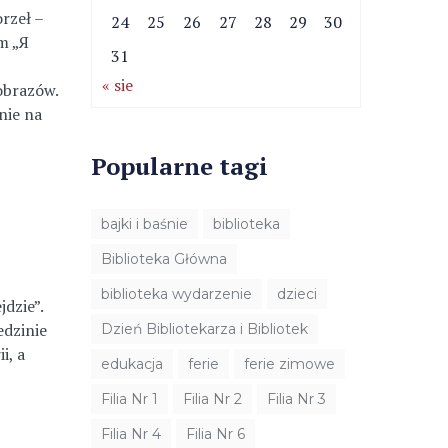
rzeł –
24
25
26
27
28
29
30
em „Я
31
« sie
obrazów.
nie na
Popularne tagi
bajki i baśnie
biblioteka
Biblioteka Główna
biblioteka wydarzenie
dzieci
dzie”.
edzinie
Dzień Bibliotekarza i Bibliotek
i, a
edukacja
ferie
ferie zimowe
Filia Nr 1
Filia Nr 2
Filia Nr 3
Filia Nr 4
Filia Nr 6