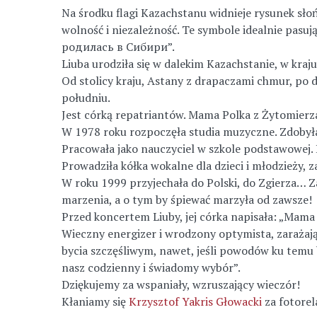
Na środku flagi Kazachstanu widnieje rysunek słoń
wolność i niezależność. Te symbole idealnie pasuj
родилась в Сибири”.
Liuba urodziła się w dalekim Kazachstanie, w kraj
Od stolicy kraju, Astany z drapaczami chmur, po d
południu.
Jest córką repatriantów. Mama Polka z Żytomierza
W 1978 roku rozpoczęła studia muzyczne. Zdobyła
Pracowała jako nauczyciel w szkole podstawowej. 
Prowadziła kółka wokalne dla dzieci i młodzieży, 
W roku 1999 przyjechała do Polski, do Zgierza… Za
marzenia, a o tym by śpiewać marzyła od zawsze!
Przed koncertem Liuby, jej córka napisała: „Mama 
Wieczny energizer i wrodzony optymista, zarażają
bycia szczęśliwym, nawet, jeśli powodów ku temu br
nasz codzienny i świadomy wybór”.
Dziękujemy za wspaniały, wzruszający wieczór!
Kłaniamy się
Krzysztof Yakris Głowacki
za fotorel