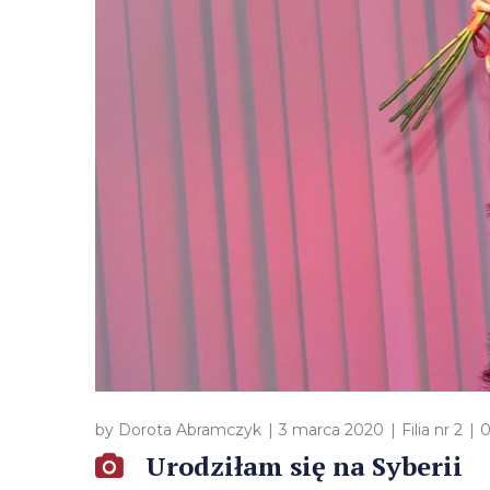
by
Dorota Abramczyk
3 marca 2020
Filia nr 2
Urodziłam się na Syberii