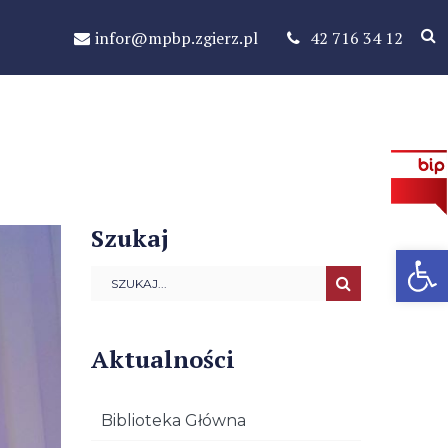
infor@mpbp.zgierz.pl
42 716 34 12
Szukaj
Open 
Aktualności
Biblioteka Główna