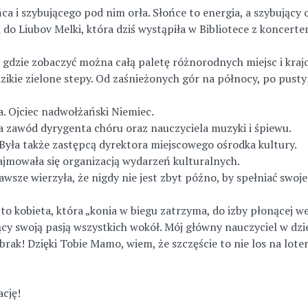
ca i szybującego pod nim orła. Słońce to energia, a szybujący o
ą do Liubov Melki, która dziś wystąpiła w Bibliotece z koncert
u gdzie zobaczyć można całą paletę różnorodnych miejsc i kraj
zikie zielone stepy. Od zaśnieżonych gór na północy, po pusty
. Ojciec nadwołżański Niemiec.
 zawód dyrygenta chóru oraz nauczyciela muzyki i śpiewu.
Była także zastępcą dyrektora miejscowego ośrodka kultury.
zajmowała się organizacją wydarzeń kulturalnych.
wsze wierzyła, że nigdy nie jest zbyt późno, by spełniać swoje
to kobieta, która „konia w biegu zatrzyma, do izby płonącej wej
cy swoją pasją wszystkich wokół. Mój główny nauczyciel w dzi
ak! Dzięki Tobie Mamo, wiem, że szczęście to nie los na loteri
ację!