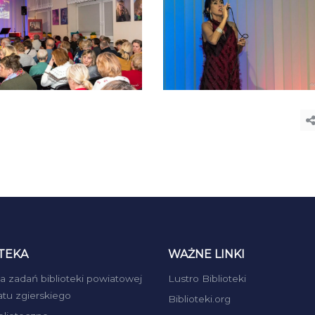
TEKA
WAŻNE LINKI
ja zadań biblioteki powiatowej
Lustro Biblioteki
atu zgierskiego
Biblioteki.org