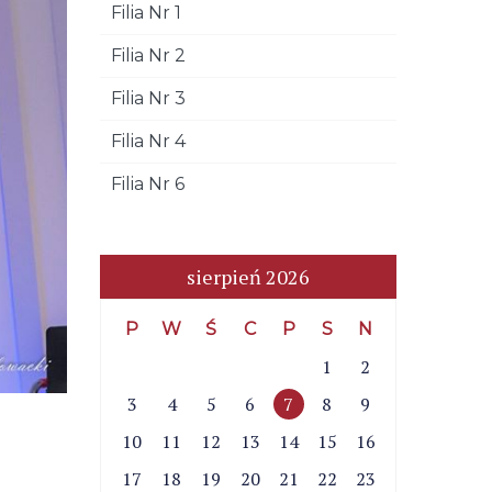
Filia Nr 1
Filia Nr 2
Filia Nr 3
Filia Nr 4
Filia Nr 6
sierpień 2026
P
W
Ś
C
P
S
N
1
2
3
4
5
6
7
8
9
10
11
12
13
14
15
16
17
18
19
20
21
22
23