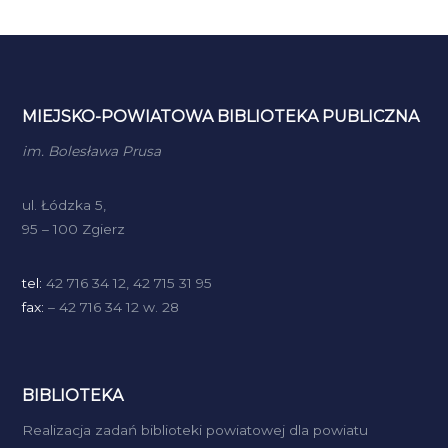
MIEJSKO-POWIATOWA BIBLIOTEKA PUBLICZNA
im. Bolesława Prusa
ul. Łódzka 5,
95 – 100 Zgierz
tel:
42 716 34 12, 42 715 31 95
fax:
– 42 716 34 12 w. 28
BIBLIOTEKA
Realizacja zadań biblioteki powiatowej dla powiatu