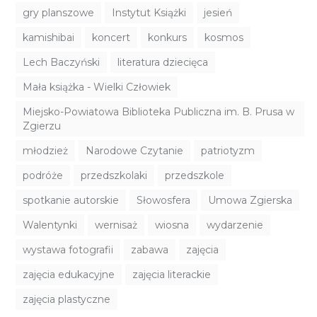
gry planszowe
Instytut Książki
jesień
kamishibai
koncert
konkurs
kosmos
Lech Baczyński
literatura dziecięca
Mała książka - Wielki Człowiek
Miejsko-Powiatowa Biblioteka Publiczna im. B. Prusa w
Zgierzu
młodzież
Narodowe Czytanie
patriotyzm
podróże
przedszkolaki
przedszkole
spotkanie autorskie
Słowosfera
Umowa Zgierska
Walentynki
wernisaż
wiosna
wydarzenie
wystawa fotografii
zabawa
zajęcia
zajęcia edukacyjne
zajęcia literackie
zajęcia plastyczne