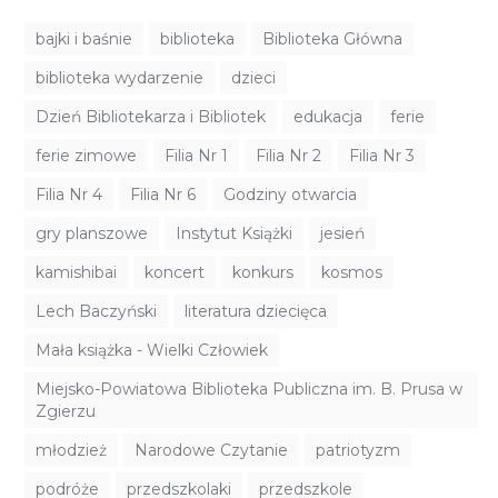
bajki i baśnie
biblioteka
Biblioteka Główna
biblioteka wydarzenie
dzieci
Dzień Bibliotekarza i Bibliotek
edukacja
ferie
ferie zimowe
Filia Nr 1
Filia Nr 2
Filia Nr 3
Filia Nr 4
Filia Nr 6
Godziny otwarcia
gry planszowe
Instytut Książki
jesień
kamishibai
koncert
konkurs
kosmos
Lech Baczyński
literatura dziecięca
Mała książka - Wielki Człowiek
Miejsko-Powiatowa Biblioteka Publiczna im. B. Prusa w
Zgierzu
młodzież
Narodowe Czytanie
patriotyzm
podróże
przedszkolaki
przedszkole