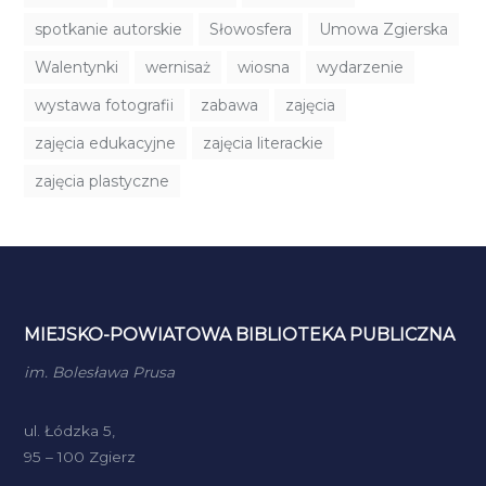
spotkanie autorskie
Słowosfera
Umowa Zgierska
Walentynki
wernisaż
wiosna
wydarzenie
wystawa fotografii
zabawa
zajęcia
zajęcia edukacyjne
zajęcia literackie
zajęcia plastyczne
MIEJSKO-POWIATOWA BIBLIOTEKA PUBLICZNA
im. Bolesława Prusa
ul. Łódzka 5,
95 – 100 Zgierz