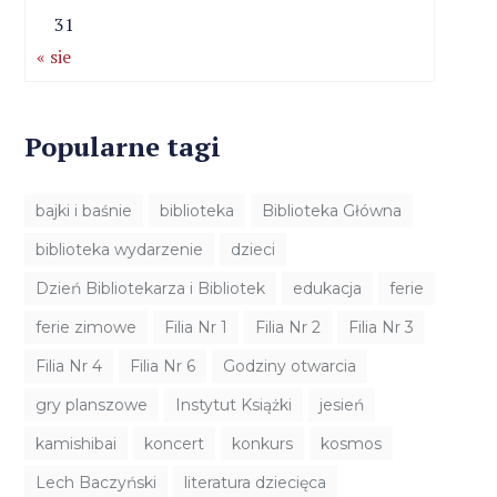
31
« sie
Popularne tagi
bajki i baśnie
biblioteka
Biblioteka Główna
biblioteka wydarzenie
dzieci
Dzień Bibliotekarza i Bibliotek
edukacja
ferie
ferie zimowe
Filia Nr 1
Filia Nr 2
Filia Nr 3
Filia Nr 4
Filia Nr 6
Godziny otwarcia
gry planszowe
Instytut Książki
jesień
kamishibai
koncert
konkurs
kosmos
Lech Baczyński
literatura dziecięca