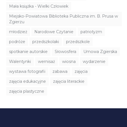
Mała książka - Wielki Człowiek
Miejsko-Powiatowa Biblioteka Publiczna im. B. Prusa w
Zgierzu
młodzież
Narodowe Czytanie
patriotyzm
podróże
przedszkolaki
przedszkole
spotkanie autorskie
Słowosfera
Umowa Zgierska
Walentynki
wernisaż
wiosna
wydarzenie
wystawa fotografii
zabawa
zajęcia
zajęcia edukacyjne
zajęcia literackie
zajęcia plastyczne