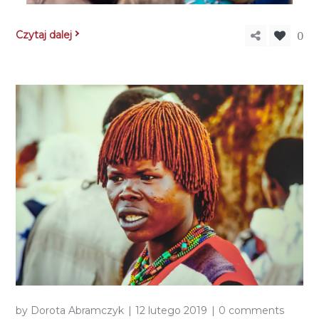
0
Czytaj dalej
by
Dorota Abramczyk
12 lutego 2019
0 comments