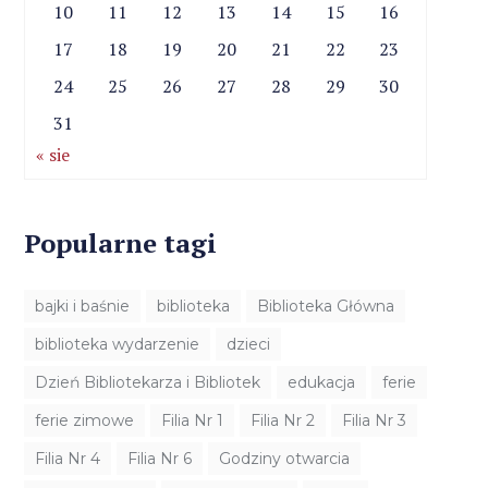
10
11
12
13
14
15
16
17
18
19
20
21
22
23
24
25
26
27
28
29
30
31
« sie
Popularne tagi
bajki i baśnie
biblioteka
Biblioteka Główna
biblioteka wydarzenie
dzieci
Dzień Bibliotekarza i Bibliotek
edukacja
ferie
ferie zimowe
Filia Nr 1
Filia Nr 2
Filia Nr 3
Filia Nr 4
Filia Nr 6
Godziny otwarcia