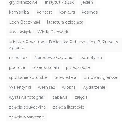
gry planszowe
Instytut Książki
jesień
kamishibai
koncert
konkurs
kosmos
Lech Baczyński
literatura dziecięca
Mała książka - Wielki Człowiek
Miejsko-Powiatowa Biblioteka Publiczna im. B. Prusa w
Zgierzu
młodzież
Narodowe Czytanie
patriotyzm
podróże
przedszkolaki
przedszkole
spotkanie autorskie
Słowosfera
Umowa Zgierska
Walentynki
wernisaż
wiosna
wydarzenie
wystawa fotografii
zabawa
zajęcia
zajęcia edukacyjne
zajęcia literackie
zajęcia plastyczne