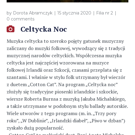
by
Dorota Abramczyk
15 stycznia 2020
Filia nr 2
0 comments
Celtycka Noc
Muzyka celtycka to szeroko pojęty gatunek muzyczny
zaliczany do muzyki folkowej, wywodzący się z tradycji
muzycznej narodów celtyckich. Współczesna muzyka
celtycka jest najczęściej wzorowana na muzyce
folkowej Irlandii oraz Szkocji, czasami przeplata się z
szantami. I właśnie w stylu folk utrzymany był wieczór
z duetem „Cotton Cat”. Na program „Celtycka noc”
złożyły się tradycyjne piosenki irlandzkie i szkockie,
wiersze Roberta Burnsa z muzyką Jakuba Michalskiego,
a także utrzymane w podobnym stylu ballady autorskie.
Wiele utworów z tego programu (m. in. „Trzy pory
roku”, „W Dublinie”, „Irlandzki diabeł”, „Piwo w dzban”)
zyskało dużą popularność.
„Cotton Cat” to małżeński duet. Pani Aneta Michalska