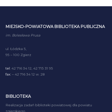
MIEJSKO-POWIATOWA BIBLIOTEKA PUBLICZNA
im. Bolesława Prusa
ul. Łódzka 5,
95 – 100 Zgierz
tel:
42 716 34 12, 42 715 31 95
fax:
– 42 716 34 12 w. 28
BIBLIOTEKA
Realizacja zadań biblioteki powiatowej dla powiatu
zgierskiego