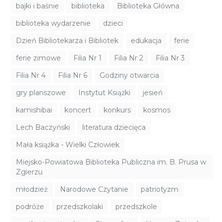
bajki i baśnie
biblioteka
Biblioteka Główna
biblioteka wydarzenie
dzieci
Dzień Bibliotekarza i Bibliotek
edukacja
ferie
ferie zimowe
Filia Nr 1
Filia Nr 2
Filia Nr 3
Filia Nr 4
Filia Nr 6
Godziny otwarcia
gry planszowe
Instytut Książki
jesień
kamishibai
koncert
konkurs
kosmos
Lech Baczyński
literatura dziecięca
Mała książka - Wielki Człowiek
Miejsko-Powiatowa Biblioteka Publiczna im. B. Prusa w
Zgierzu
młodzież
Narodowe Czytanie
patriotyzm
podróże
przedszkolaki
przedszkole