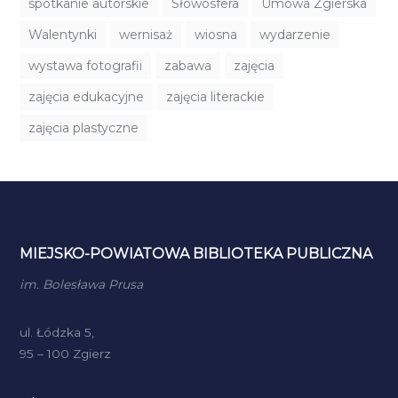
spotkanie autorskie
Słowosfera
Umowa Zgierska
Walentynki
wernisaż
wiosna
wydarzenie
wystawa fotografii
zabawa
zajęcia
zajęcia edukacyjne
zajęcia literackie
zajęcia plastyczne
MIEJSKO-POWIATOWA BIBLIOTEKA PUBLICZNA
im. Bolesława Prusa
ul. Łódzka 5,
95 – 100 Zgierz