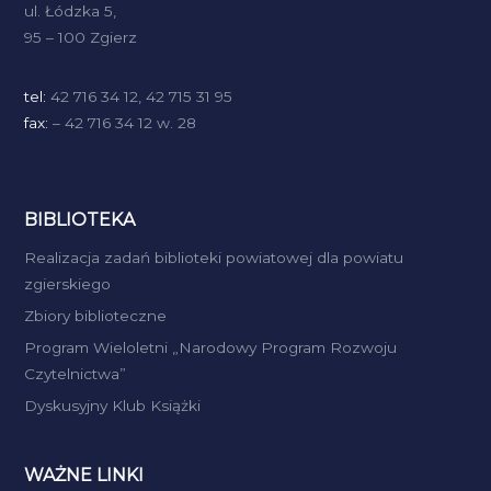
ul. Łódzka 5,
a
95 – 100 Zgierz
t
i
tel:
42 716 34 12, 42 715 31 95
fax:
– 42 716 34 12 w. 28
o
n
BIBLIOTEKA
Realizacja zadań biblioteki powiatowej dla powiatu
zgierskiego
Zbiory biblioteczne
Program Wieloletni „Narodowy Program Rozwoju
Czytelnictwa”
Dyskusyjny Klub Książki
WAŻNE LINKI