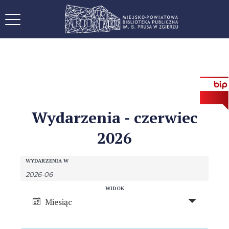
Wydarzenia - czerwiec
2026
W
W
WYDARZENIA W
y
y
d
W
WIDOK
d
a
Miesiąc
y
r
a
d
z