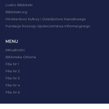
Lustro Biblioteki
Biblioteki.org
Ministerstwo Kultury i Dziedzictwa Narodowego
Fundacja Rozwoju Społeczeństwa Informacyjnego
MENU
Aktualności
Biblioteka Główna
Filia Nr 1
Filia Nr 2
Filia Nr 3
Filia Nr 4
Filia Nr 6