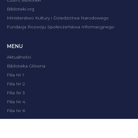
Lustro Biblioteki
Biblioteki.org
Ministerstwo Kultury i Dziedzictwa Narodowego
Fundacja Rozwoju Społeczeństwa Informacyjnego
MENU
Aktualności
Biblioteka Główna
Filia Nr 1
Filia Nr 2
Filia Nr 3
Filia Nr 4
Filia Nr 6