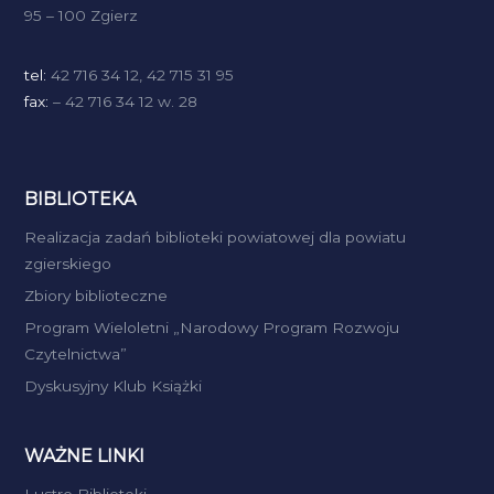
t
95 – 100 Zgierz
i
tel:
42 716 34 12, 42 715 31 95
o
fax:
– 42 716 34 12 w. 28
n
BIBLIOTEKA
Realizacja zadań biblioteki powiatowej dla powiatu
zgierskiego
Zbiory biblioteczne
Program Wieloletni „Narodowy Program Rozwoju
Czytelnictwa”
Dyskusyjny Klub Książki
WAŻNE LINKI