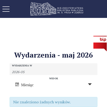
Wydarzenia - maj 2026
W
W
WYDARZENIA W
y
y
d
W
WIDOK
d
a
Miesiąc
y
r
a
d
z
a
r
Nie znaleziono żadnych wyników.
e
r