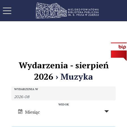
Wydarzenia - sierpień
2026
› Muzyka
W
W
WYDARZENIA W
y
y
d
W
WIDOK
d
a
Miesiąc
y
r
a
d
z