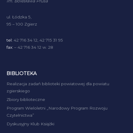
im. Bolesława Prusa
a
t
ul. Łódzka 5,
95 – 100 Zgierz
i
o
tel:
42 716 34 12, 42 715 31 95
n
fax:
– 42 716 34 12 w. 28
BIBLIOTEKA
Realizacja zadań biblioteki powiatowej dla powiatu
zgierskiego
Zbiory biblioteczne
Program Wieloletni „Narodowy Program Rozwoju
Czytelnictwa”
Dyskusyjny Klub Książki